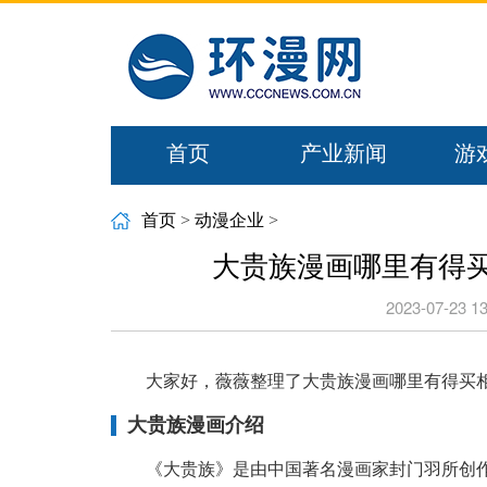
首页
产业新闻
游
首页
>
动漫企业
>
大贵族漫画哪里有得买
2023-07-23 13
大家好，薇薇整理了大贵族漫画哪里有得买
大贵族漫画介绍
《大贵族》是由中国著名漫画家封门羽所创