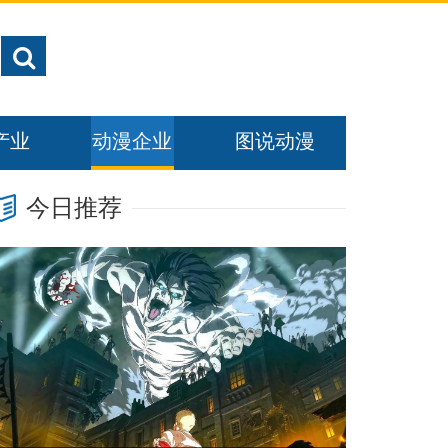
产业
动漫企业
图说动漫
今日推荐