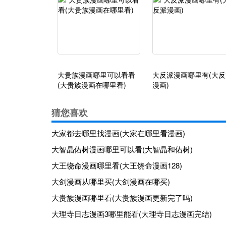
大贵族漫画哪里可以看看
大反派漫画哪里有(大反
(大贵族漫画在哪里看)
漫画)
猜您喜欢
大家都去哪里找漫画(大家在哪里看漫画)
大智晶佑树漫画哪里可以看(大智晶和佑树)
大王饶命漫画哪里看(大王饶命漫画128)
大剑漫画从哪里买(大剑漫画在哪买)
大贵族漫画哪里看(大贵族漫画更新完了吗)
大理寺日志漫画3哪里能看(大理寺日志漫画完结)