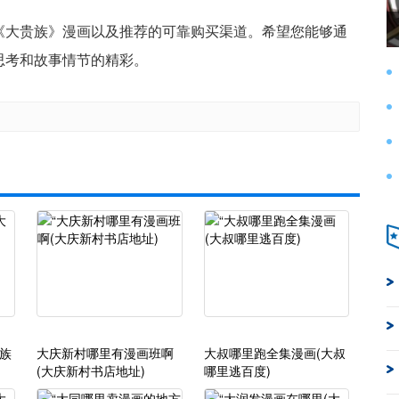
《大贵族》漫画以及推荐的可靠购买渠道。希望您能够通
思考和故事情节的精彩。
族
大庆新村哪里有漫画班啊
大叔哪里跑全集漫画(大叔
(大庆新村书店地址)
哪里逃百度)