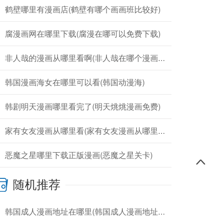
鹤壁哪里有漫画店(鹤壁有哪个画画班比较好)
腐漫画网在哪里下载(腐漫在哪可以免费下载)
非人哉的漫画从哪里看啊(非人哉在哪个漫画平台)
韩国漫画海女在哪里可以看(韩国动漫海)
韩剧明天漫画哪里看完了(明天烑烑漫画免费)
家有女友漫画从哪里看(家有女友漫画从哪里看的)
恶魔之星哪里下载正版漫画(恶魔之星关卡)
随机推荐
韩国成人漫画地址在哪里(韩国成人漫画地址在哪里看啊)