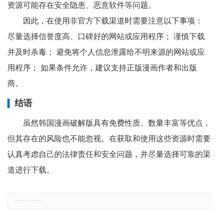
资源可能存在安全隐患、恶意软件等问题。
因此，在使用非官方下载渠道时需要注意以下事项：
尽量选择信誉度高、口碑好的网站或应用程序； 谨慎下载
并及时杀毒； 避免将个人信息泄露给不明来源的网站或应
用程序； 如果条件允许，建议支持正版漫画作者和出版
商。
结语
虽然韩国漫画破解版具有免费性质、数量丰富等优点，
但其存在的风险也不能忽视。在获取和使用这些资源时需要
认真考虑自己的法律责任和安全问题，并尽量选择可靠的渠
道进行下载。
郑重声明：本文版权归原作者所有，转载文章仅为传播更多信息之目的，如有侵权行为，请第一时间联系我们修改或删除，多谢。