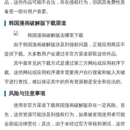
品，这些作品可能不合法，存在侵权行为，但因其免费性质
备受一部分用户喜爱。
韩国漫画破解版下载渠道
由于韩国漫画破解版涉及到侵权问题，正规应用商店不
提供下载。大多数用户会通过非官方渠道获取这些作品。
其中最常见的下载方式是通过第三方网站或应用程序下
载。这些网站或应用程序通常需要用户自行搜索和输入关键
字进行查找，难以保证其中的所有资源都是安全和合法的。
风险与注意事项
使用非官方渠道下载韩国漫画破解版存在一定风险。首
先，这些资源可能涉及到侵权行为，如果被发现使用者可能
会面临法律责任；其次，由于未经过官方审核和测试，这些