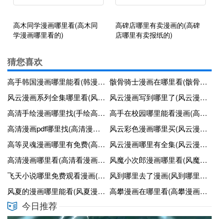
高木同学漫画哪里看(高木同
高碑店哪里有卖漫画的(高碑
学漫画哪里看的)
店哪里有卖报纸的)
猜您喜欢
高手韩国漫画哪里能看(韩漫高手实力排行)
骸骨骑士漫画在哪里看(骸骨骑士漫画全集免费阅读下拉)
风云漫画系列全集哪里看(风云漫画叫什么名字)
风云漫画写到哪里了(风云漫画写到哪里了啊)
高清手绘漫画哪里找(手绘高清)
高手在校园哪里能看漫画(高手在校园的小说有哪些)
高清漫画pdf哪里找(高清漫画pdf哪里找素材)
风云彩色漫画哪里买(风云漫画书全套多少钱)
高等灵魂漫画哪里有免费(高等灵魂漫画免费读)
风云漫画哪里有全集(风云漫画全集下载pdf)
高清漫画哪里看(高清看漫画的软件)
风魔小次郎漫画哪里看(风魔小次郎动漫国语版)
飞天小说哪里免费观看漫画(小说飞天免费阅读畅读版)
风到哪里去了漫画(风到哪里去了绘本图片)
风夏的漫画哪里能看(风夏漫画剧情介绍)
高攀漫画在哪里看(高攀漫画9话在线观看免费)
今日推荐