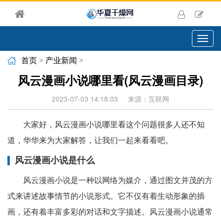
切
换
导
首页
>
产业新闻
>
航
风云漫画小说哪里看(风云漫画目录)
2023-07-03 14:18:03
来源：互联网
大家好，风云漫画小说哪里看这个问题很多人还不知
道，华华来为大家解答，让我们一起来看看吧。
风云漫画小说是什么
风云漫画小说是一种以网络为媒介，通过图文并茂的方
式来讲述故事情节的小说形式。它不仅有着生动形象的插
画，还有着丰富多彩的对话和文字描述。风云漫画小说通常