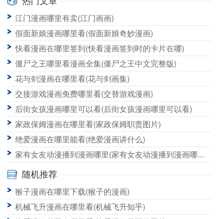
热门文章
高贵一族在哪里看漫画(高贵的贵族)
江门漫画哪里有卖(江门画画)
高分少女漫画从哪里看起(高分少女dmzj)
假面新娘漫画哪里看(假面新娘奇妙漫画)
快看漫画在哪里签到(快看漫画签到时的卡片在哪)
僵尸之王哪里看漫画全集(僵尸之王中文完整版)
花与剑漫画在哪里看(花与剑画集)
交接游戏漫画免费哪里看(交替游戏漫画)
后街女孩漫画哪里可以看(后街女孩漫画哪里可以看)
家政保姆漫画在哪里看(家政保姆职责图片)
绝爱漫画在哪里能看(绝爱漫画讲什么)
家有女友动漫播到漫画哪里(家有女友动漫播到漫画哪里看)
随机推荐
猴子漫画在哪里下载(猴子的漫画)
机械飞升漫画在哪里看(机械飞升知乎)