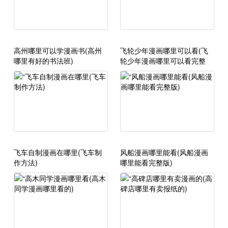
高州哪里可以学漫画书(高州
飞轮少年漫画哪里可以看(飞
哪里有好的书法班)
轮少年漫画哪里可以看完整
版)
飞车自制漫画在哪里(飞车制
风船漫画哪里能看(风船漫画
作方法)
哪里能看完整版)