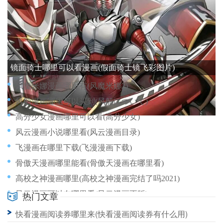
高达漫画哪里有(高达漫画在哪里能看)
韩国漫画哪里看小说好看(韩国漫画哪里看小说好看啊)
风车漫画哪里看(风车动漫官方官网(p))
镜面骑士哪里可以看漫画(假面骑士镜飞彩图片)
风魔米娜漫画哪里有(风魔米娜2)
风船漫画哪里可以买到(风船について)
高分少女漫画哪里可以看(高分少女)
风云漫画小说哪里看(风云漫画目录)
飞漫画在哪里下载(飞漫漫画下载)
骨傲天漫画哪里能看(骨傲天漫画在哪里看)
高校之神漫画哪里(高校之神漫画完结了吗2021)
风云漫画可以在哪里看(风云漫画正版)
热门文章
顶通漫画哪里看(顶通漫画哪里看免费的)
快看漫画阅读券哪里来(快看漫画阅读券有什么用)