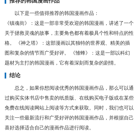
推荐的韩国漫画作品
以下是一些值得推荐的韩国漫画作品：
《镇魂街》：这是一部非常受欢迎的韩国漫画，讲述了一个
关于拯救灵魂的故事，主要角色都有着极具个性和特点的性
格。 《神之塔》：这部漫画以其独特的世界观、精美的插
图和复杂的情节而广受好评。 《雏蜂》：这是一部以科幻
题材为主打的韩国漫画，它有着深刻而复杂的剧情。
结论
总之，如果你想阅读优秀的韩国漫画作品，那么可以通
过购买实体书店中售卖的纸质版、在线购买电子版或在某些
免费在线阅读网站上阅读等方式来获取。同时，我们也可以
关注一些最新流行和广受好评的韩国漫画作品，并根据自己
喜好选择适合自己的漫画作品进行阅读。