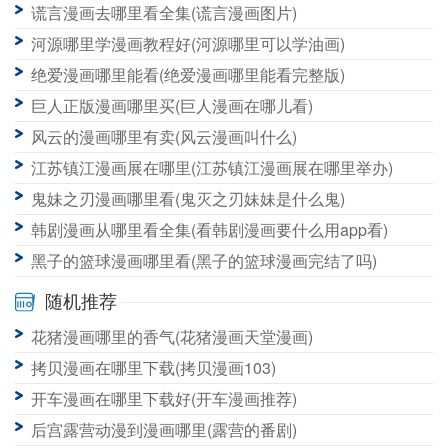
风起苍岚漫画在哪里更新(风起苍岚漫画在哪里更新的)
谎言漫画去哪里看全集(谎言漫画图片)
河源哪里学漫画教程好(河源哪里可以学油画)
绝爱漫画哪里能看(绝爱漫画哪里能看完整版)
巨人正版漫画哪里买(巨人漫画在哪儿看)
风云的漫画哪里有卖(风云漫画叫什么)
江苏镇江漫画展在哪里(江苏镇江漫画展在哪里举办)
鬼妹之刃漫画哪里看(鬼灭之刃妹妹是什么鬼)
韩剧漫画从哪里看全集(看韩剧漫画要什么用app看)
黑子的篮球漫画哪里看(黑子的篮球漫画完结了吗)
随机推荐
花猪漫画哪里的香气(花猪漫画天堂漫画)
拷贝漫画在哪里下载(拷贝漫画103)
开车漫画在哪里下载好(开车漫画推荐)
后宫露营动漫到漫画哪里(露营的番剧)