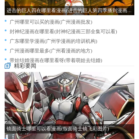
进击的巨人四在哪里看漫画(进击的巨人第四季播到漫画哪里)
广州哪里可以买的漫画(广州漫画批发)
封神纪漫画在哪里看(封神纪漫画三部全集可以看)
广东哪里学漫画(广州学漫画的培训机构)
广州漫画哪里最多(广州看漫画的地方)
带娃结婚漫画在哪里看呀(带着萌娃去结婚)
精彩要闻
广州哪里卖漫画(广州哪里可以买漫画书)
广州哪里学漫画的学院(广州哪里有学漫画板绘的)
帝子漫画哪里免费看(帝修漫画)
广州漫画广场在哪里建成(广州漫广场有什么好玩)
封魔录漫画哪里可以看(封魔录cg)
镜面骑士哪里可以看漫画(假面骑士镜飞彩图片)