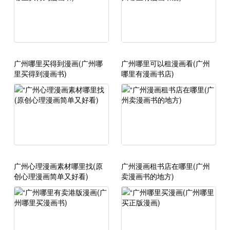
广州哪里买得到漫画(广州哪
广州哪里可以租漫画看(广州
里买得到漫画书)
哪里有漫画书店)
广州心理漫画素材哪里找(原
广州漫画租书店在哪里(广州
创心理漫画简单又好看)
卖漫画书的地方)