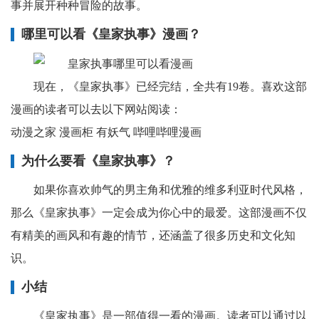
事并展开种种冒险的故事。
哪里可以看《皇家执事》漫画？
现在，《皇家执事》已经完结，全共有19卷。喜欢这部
漫画的读者可以去以下网站阅读：
动漫之家 漫画柜 有妖气 哔哩哔哩漫画
为什么要看《皇家执事》？
如果你喜欢帅气的男主角和优雅的维多利亚时代风格，
那么《皇家执事》一定会成为你心中的最爱。这部漫画不仅
有精美的画风和有趣的情节，还涵盖了很多历史和文化知
识。
小结
《皇家执事》是一部值得一看的漫画。读者可以通过以