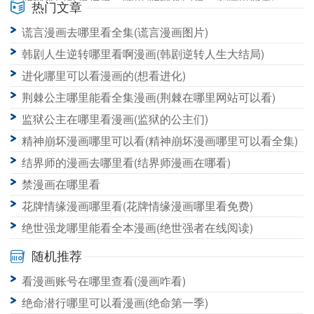
监狱学园动漫接漫画哪里(监狱学园漫画在哪里能看)
热门文章
画漫画哪里兼职(画漫画哪里兼职好)
谎言漫画去哪里看全集(谎言漫画图片)
画漫画在哪里发布(画漫画在哪里发布的)
韩剧人生逆转哪里看啊漫画(韩剧逆转人生大结局)
进化哪里可以看漫画的(想看进化)
荆棘公主哪里能看全集漫画(荆棘在哪里网站可以看)
监狱公主在哪里看漫画(监狱的公主们)
精神崩坏漫画哪里可以看(精神崩坏漫画哪里可以看全集)
结界师的漫画去哪里看(结界师漫画在哪看)
禁漫画在哪里看
花牌情缘漫画哪里看(花牌情缘漫画哪里看免费)
绝世强龙哪里能看全本漫画(绝世强者在线阅读)
随机推荐
看漫画账号在哪里查看(漫画咋看)
绝命潜行哪里可以看漫画(绝命第一季)