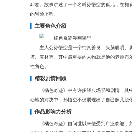
42卷。故事讲述了一个名叫孙悟空的孤儿，在拥
的冒险历程。
主要角色介绍
主人公孙悟空是一个纯真善良、头脑聪明、
塔、克林等。其中最重要的人物就是他的老师布
性角色。
精彩剧情回顾
《橘色奇迹》中有许多经典场景和剧情，其
动地的对决中，孙悟空不仅展现出了自己超凡脱
作品影响力分析
《橘色奇迹》自问世以来便受到广泛欢迎，