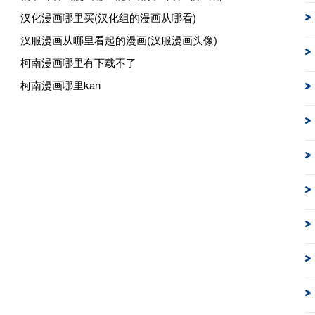
汉化漫画哪里买(汉化组的漫画从哪看)
汉服漫画从哪里看起的漫画(汉服漫画头像)
柯南漫画哪里有下载不了
柯南漫画哪里kan