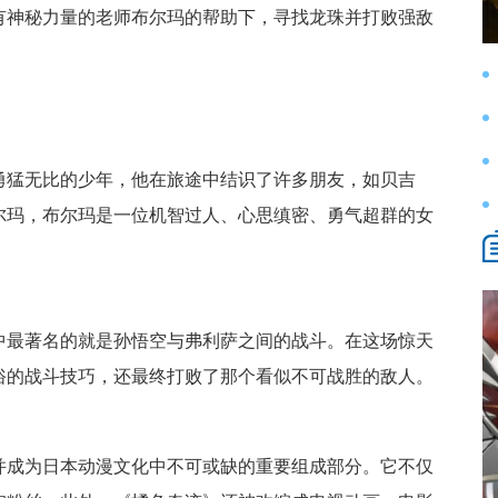
有神秘力量的老师布尔玛的帮助下，寻找龙珠并打败强敌
勇猛无比的少年，他在旅途中结识了许多朋友，如贝吉
尔玛，布尔玛是一位机智过人、心思缜密、勇气超群的女
中最著名的就是孙悟空与弗利萨之间的战斗。在这场惊天
俗的战斗技巧，还最终打败了那个看似不可战胜的敌人。
并成为日本动漫文化中不可或缺的重要组成部分。它不仅