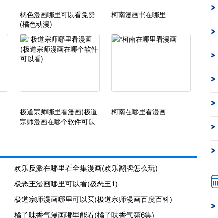
橘色漫画哪里可以看免费
柯南漫画书在哪里
(橘色动漫)
极道宗师哪里看漫画(极道
柯南在哪里看漫画
宗师漫画在哪个软件可以
看)
欢乐反派在哪里看全集漫画(欢乐翻牌怎么玩)
极恶王漫画哪里可以看(极恶王1)
极道宗师漫画哪里可以买(极道宗师漫画百度百科)
橘子味香气漫画哪里能看(橘子味香气第6集)