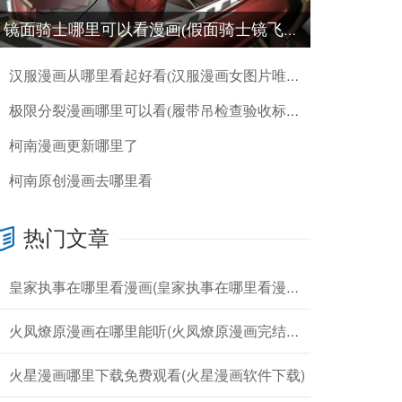
镜面骑士哪里可以看漫画(假面骑士镜飞彩图片)
汉服漫画从哪里看起好看(汉服漫画女图片唯美)
极限分裂漫画哪里可以看(履带吊检查验收标准及要求)
柯南漫画更新哪里了
柯南原创漫画去哪里看
汉化的漫画去哪里找(汉化组漫画怎么找)
热门文章
柯南漫画哪里看
柯南漫画去哪里看
皇家执事在哪里看漫画(皇家执事在哪里看漫画完整版)
柯南漫画1061在哪里看
火凤燎原漫画在哪里能听(火凤燎原漫画完结了吗)
柯南的漫画哪里有卖
火星漫画哪里下载免费观看(火星漫画软件下载)
极道宗师要在哪里看漫画(极道宗师漫画百度百科)