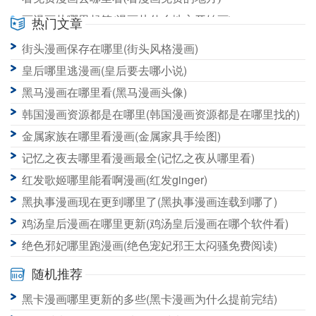
画漫画从哪里起笔(漫画从什么地方开始画)
热门文章
画漫画去哪里投稿好(漫画在哪投稿)
街头漫画保存在哪里(街头风格漫画)
监狱学院漫画哪里开始看(监狱学院第一季漫画多少集)
皇后哪里逃漫画(皇后要去哪小说)
黑马漫画在哪里看(黑马漫画头像)
韩国漫画资源都是在哪里(韩国漫画资源都是在哪里找的)
金属家族在哪里看漫画(金属家具手绘图)
记忆之夜去哪里看漫画最全(记忆之夜从哪里看)
红发歌姬哪里能看啊漫画(红发ginger)
黑执事漫画现在更到哪里了(黑执事漫画连载到哪了)
鸡汤皇后漫画在哪里更新(鸡汤皇后漫画在哪个软件看)
绝色邪妃哪里跑漫画(绝色宠妃邪王太闷骚免费阅读)
随机推荐
黑卡漫画哪里更新的多些(黑卡漫画为什么提前完结)