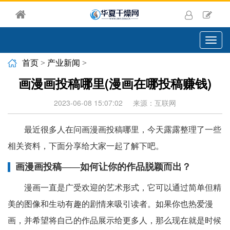
切
换
导
首页
>
产业新闻
>
航
画漫画投稿哪里(漫画在哪投稿赚钱)
2023-06-08 15:07:02
来源：互联网
最近很多人在问画漫画投稿哪里，今天露露整理了一些
相关资料，下面分享给大家一起了解下吧。
画漫画投稿——如何让你的作品脱颖而出？
漫画一直是广受欢迎的艺术形式，它可以通过简单但精
美的图像和生动有趣的剧情来吸引读者。如果你也热爱漫
画，并希望将自己的作品展示给更多人，那么现在就是时候