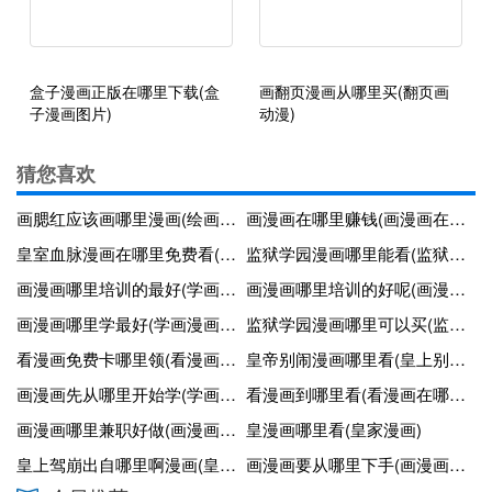
盒子漫画正版在哪里下载(盒
画翻页漫画从哪里买(翻页画
子漫画图片)
动漫)
猜您喜欢
画腮红应该画哪里漫画(绘画涂腮红)
画漫画在哪里赚钱(画漫画在哪里赚钱啊)
皇室血脉漫画在哪里免费看(皇室血脉漫画29话)
监狱学园漫画哪里能看(监狱学园漫画哪里能看完整版)
画漫画哪里培训的最好(学画漫画培训班)
画漫画哪里培训的好呢(画漫画哪里培训的好呢知乎)
画漫画哪里学最好(学画漫画的地方)
监狱学园漫画哪里可以买(监狱学园漫画kindle下载)
看漫画免费卡哪里领(看漫画vip会员领取)
皇帝别闹漫画哪里看(皇上别闹动漫漫画)
画漫画先从哪里开始学(学画漫画先从什么开始)
看漫画到哪里看(看漫画在哪里)
画漫画哪里兼职好做(画漫画找什么工作)
皇漫画哪里看(皇家漫画)
皇上驾崩出自哪里啊漫画(皇上驾崩小说章节)
画漫画要从哪里下手(画漫画是怎么挣钱的)