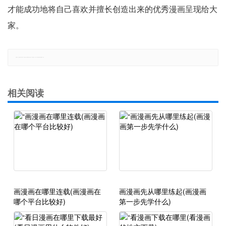
才能成功地将自己喜欢并擅长创造出来的优秀漫画呈现给大
家。
郑重声明：本文版权归原作者所有，转载文章仅为传播更多信息之目的，如有侵权行为，请第一时间联系我们修改或删除，多谢。
相关阅读
画漫画在哪里连载(画漫画在
画漫画先从哪里练起(画漫画
哪个平台比较好)
第一步先学什么)