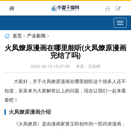
切
换
导
首页
>
产业新闻
>
航
火凤燎原漫画在哪里能听(火凤燎原漫画
完结了吗)
2023-06-10 15:07:05
来源：互联网
大家好，关于火凤燎原漫画在哪里能听这个很多人还不
知道，呆呆来为大家解答以上的问题，现在让我们一起来看
看吧！
火凤燎原漫画介绍
《火凤燎原》是由漫画家黄玉郎创作的一部武侠漫画，