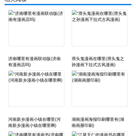
济南哪里有漫画联动版(济南
滑头鬼漫画在哪里(滑头鬼之
有漫画店吗)
孙漫画下拉式古风漫画)
河南新乡漫画小镇在哪里(河
湖南漫画海报印刷哪里有(湖
南新乡漫画小镇在哪里啊)
南画册印刷)