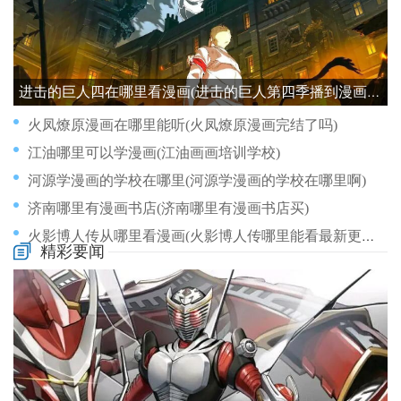
进击的巨人四在哪里看漫画(进击的巨人第四季播到漫画哪里)
火凤燎原漫画在哪里能听(火凤燎原漫画完结了吗)
江油哪里可以学漫画(江油画画培训学校)
河源学漫画的学校在哪里(河源学漫画的学校在哪里啊)
济南哪里有漫画书店(济南哪里有漫画书店买)
火影博人传从哪里看漫画(火影博人传哪里能看最新更新)
精彩要闻
湖州漫画展在哪里(湖州动漫展)
火影去哪里免费观看漫画(火影去哪里免费观看漫画完整版)
江都哪里可以学漫画培训(江都艺术培训班有哪些)
淮安哪里有学漫画(淮安漫画培训机构)
江尤娜漫画哪里看(江尤小说)