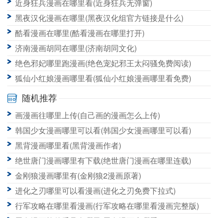
近身狂兵漫画在哪里看(近身狂兵无弹窗)
黑夜汉化漫画在哪里(黑夜汉化组官方链接是什么)
酷看漫画在哪里(酷看漫画在哪里打开)
济南漫画胡同在哪里(济南胡同文化)
绝色邪妃哪里跑漫画(绝色宠妃邪王太闷骚免费阅读)
狐仙小红娘漫画哪里看(狐仙小红娘漫画哪里看免费)
随机推荐
画漫画往哪里上传(自己画的漫画怎么上传)
韩国少女漫画哪里可以看(韩国少女漫画哪里可以看)
黑背漫画哪里看(黑背漫画作者)
绝世唐门漫画哪里有下载(绝世唐门漫画在哪里连载)
金刚狼漫画哪里有(金刚狼2漫画原著)
进化之刃哪里可以看漫画(进化之刃免费下拉式)
行军攻略在哪里看漫画(行军攻略在哪里看漫画完整版)