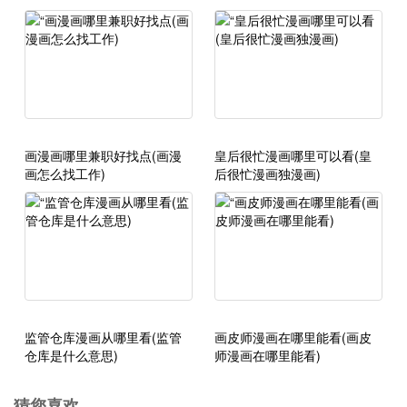
画漫画哪里兼职好找点(画漫
皇后很忙漫画哪里可以看(皇
画怎么找工作)
后很忙漫画独漫画)
监管仓库漫画从哪里看(监管
画皮师漫画在哪里能看(画皮
仓库是什么意思)
师漫画在哪里能看)
猜您喜欢