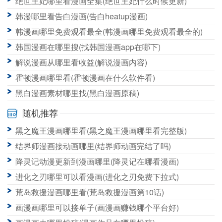
绝世王妃哪里看漫画全集(绝世王妃什么时候更新)
韩漫哪里看告白漫画(告白heatup漫画)
韩漫画哪里免费观看最全(韩漫画哪里免费观看最全的)
韩国漫画在哪里搜(找韩国漫画app在哪下)
解说漫画从哪里看收益(解说漫画内容)
霍顿漫画哪里看(霍顿漫画在什么软件看)
黑白漫画素材哪里找(黑白漫画原稿)
随机推荐
黑之魔王漫画哪里看(黑之魔王漫画哪里看完整版)
结界师漫画接动画哪里(结界师动画完结了吗)
降灵记动漫更新到漫画哪里(降灵记在哪看漫画)
进化之刃哪里可以看漫画(进化之刃免费下拉式)
荒岛救援漫画哪里看(荒岛救援漫画第10话)
画漫画哪里可以接单子(画漫画赚钱哪个平台好)