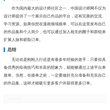
作为国内最大的设计师社区之一，中国设计师网不仅为
设计师提供了一个展示自己作品的平台，还有完善的交流、
学习资源。如果你想在漫画领域接单，可以在这里发布自己
的作品集和个人简介，也可以通过加入相关的圈子和群组来
扩展人脉和获取订单。
总结
无论你是刚刚入行还是有着多年经验的老手，只要你具
备优秀的绘画技巧和丰富的想象力，就能够通过上述平台来
接单。当然，在接单之前，一定要做好充分准备和充实自己
的作品集，这样才能吸引更多客户并获得更多订单。
郑重声明：本文版权归原作者所有，转载文章仅为传播更多信息之目的，如有侵权行为，请第一时间联系我们修改或删除，多谢。