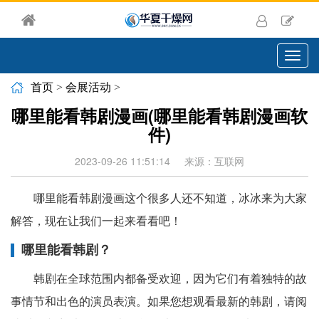
切
换
导
首页
>
会展活动
>
航
哪里能看韩剧漫画(哪里能看韩剧漫画软
件)
2023-09-26 11:51:14
来源：互联网
哪里能看韩剧漫画这个很多人还不知道，冰冰来为大家
解答，现在让我们一起来看看吧！
哪里能看韩剧？
韩剧在全球范围内都备受欢迎，因为它们有着独特的故
事情节和出色的演员表演。如果您想观看最新的韩剧，请阅