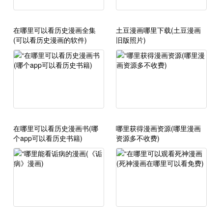
在哪里可以看历史漫画全集
土豆漫画哪里下载(土豆漫画
(可以看历史漫画的软件)
旧版照片)
在哪里可以看历史漫画书(哪
哪里获得漫画资源(哪里漫画
个app可以看历史书籍)
资源多不收费)