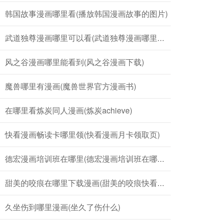
韩国故事漫画哪里看(播放韩国漫画故事的图片)
武道独尊漫画哪里可以看(武道独尊漫画哪里可以看啊)
风之谷漫画哪里能看到(风之谷漫画下载)
魔兽哪里有漫画(魔兽世界官方漫画书)
在哪里看炼炭同人漫画(炼炭achieve)
快看漫画畅读卡哪里领(快看漫画月卡领取页)
德宏漫画培训班在哪里(德宏漫画培训班在哪里报名)
甜美的咬痕在哪里下载漫画(甜美的咬痕快看漫画全集免费观看)
久坐伤到哪里漫画(坐久了伤什么)