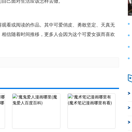
们自己面对生活应该怎样去做。
得观看或阅读的作品。其中可爱俏皮、勇敢坚定、天真无
。相信随着时间推移，更多人会因为这个可爱女孩而喜欢