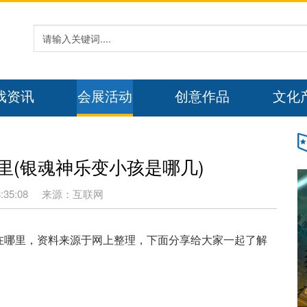
戏资讯
会展活动
创意作品
文化
里(银魂神乐变小孩是哪几)
:35:08
来源：互联网
在哪里，资料来源于网上整理，下面分享给大家一起了解