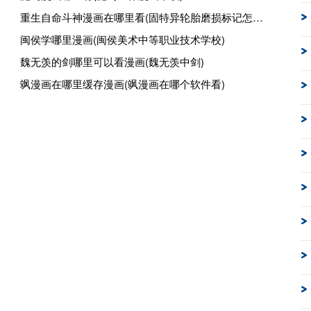
重生自命斗神漫画在哪里看(固特异轮胎磨损标记怎么看)
闽侯学哪里漫画(闽侯美术中等职业技术学校)
魏无羡的剑哪里可以看漫画(魏无羡中剑)
飒漫画在哪里缓存漫画(飒漫画在哪个软件看)