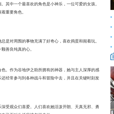
画。其中一个最喜欢的角色是小神乐，一位可爱的女孩。
演着重要角色。
她总是对周围的事物充满了好奇心，喜欢捣蛋和闹着玩。
一颗善良纯真的心。
角色。作为谷地伊之助所拥有的神器，她与主人深厚的感
乐还经常参与到各种战斗和冒险中去，并且在关键时刻发
乐深受观众们喜爱。人们喜欢她活泼开朗、天真无邪、勇