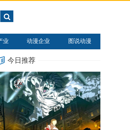
产业
动漫企业
图说动漫
今日推荐