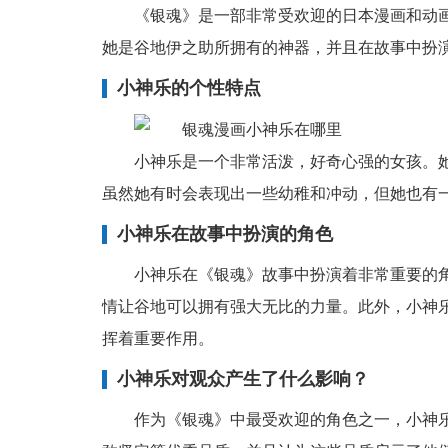
《银魂》是一部非常受欢迎的日本漫画和动
她是谷地伊之助所拥有的神器，并且在故事中扮
小神乐的个性特点
小神乐是一个非常活泼，好奇心强的女孩。
虽然她有时会表现出一些幼稚和冲动，但她也有
小神乐在故事中扮演的角色
小神乐在《银魂》故事中扮演着非常重要的
情让谷地可以拥有强大无比的力量。此外，小神
挥着重要作用。
小神乐对观众产生了什么影响？
作为《银魂》中最受欢迎的角色之一，小神