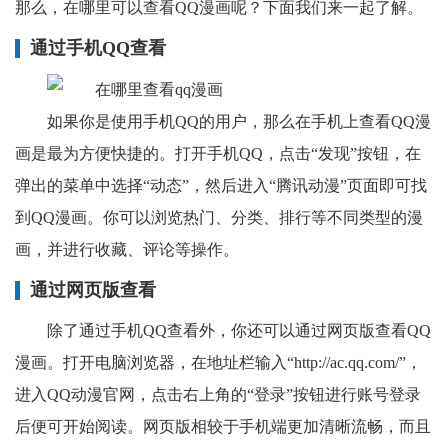
那么，在哪里可以查看QQ漫画呢？下面我们来一起了解。
通过手机QQ查看
如果你是使用手机QQ的用户，那么在手机上查看QQ漫
画是最为方便快捷的。打开手机QQ，点击“发现”按钮，在
弹出的菜单中选择“动态”，然后进入“腾讯动漫”页面即可找
到QQ漫画。你可以浏览热门、分类、排行等不同类型的漫
画，并进行收藏、评论等操作。
通过网页版查看
除了通过手机QQ查看外，你还可以通过网页版查看QQ
漫画。打开电脑浏览器，在地址栏输入“http://ac.qq.com/”，
进入QQ动漫官网，点击右上角的“登录”按钮进行账号登录
后便可开始阅读。网页版相较于手机端更加清晰流畅，而且