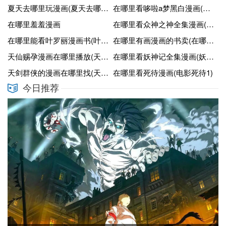
夏天去哪里玩漫画(夏天去哪玩呢)
在哪里看哆啦a梦黑白漫画(哆啦a梦黑化图片恐怖版)
在哪里羞羞漫画
在哪里看众神之神全集漫画(众神之神在哪个软件可以看)
在哪里能看叶罗丽漫画书(叶罗丽动漫在哪里看)
在哪里有画漫画的书卖(在哪里可以买漫画书)
天仙赐孕漫画在哪里播放(天仙赐孕六漫画)
在哪里看妖神记全集漫画(妖神记漫画免费全集多久更新)
天剑群侠的漫画在哪里找(天剑群侠小说续番外)
在哪里看死待漫画(电影死待1)
今日推荐