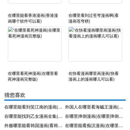
在哪里能看香港漫画(香港漫
在哪里看到过苍穹漫画啊(看
画哪个软件可以看)
漫画苍穹榜)
在哪里看死神漫画(在哪里看
在快看漫画哪里画漫画(快看
死神漫画完整版)
漫画上的漫画哪儿可以看)
猜您喜欢
在哪里能看到笑江南的漫画(在哪里能看到笑江南的漫画书)
外国人在哪里看海贼王漫画(外国人看海贼王吗)
在哪里能找到乙女漫画全集(哪些网站可以看乙女漫画)
在哪里摔倒漫画(在哪里摔倒就在哪里睡一觉动漫人物)
外服哪里能看韩国漫画(看韩漫的软件有什么国际)
在哪里能看痴汉漫画(在哪里能看痴汉漫画全集)