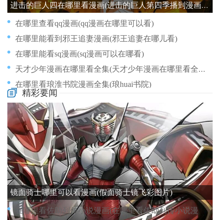
进击的巨人四在哪里看漫画(进击的巨人第四季播到漫画哪里)
在哪里查看qq漫画(qq漫画在哪里可以看)
在哪里能看到邪王追妻漫画(邪王追妻在哪儿看)
在哪里能看sq漫画(sq漫画可以在哪看)
天才少年漫画在哪里看全集(天才少年漫画在哪里看全集啊)
在哪里看琅淮书院漫画全集(琅huai书院)
精彩要闻
塑月漫画在哪里看一看(朔月漫画单行本结局)
在哪里看肮脏的黑袋子漫画(肮脏的污迹)
天机三国漫画在哪里看(天机三国漫画)
在哪里能看蜘蛛侠漫画版(蜘蛛侠漫画观看指南)
在哪里看welldone漫画(welldone动漫)
镜面骑士哪里可以看漫画(假面骑士镜飞彩图片)
在哪里看佐助列传小说漫画(在哪里看佐助列传小说漫画)