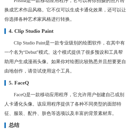
Prisma是一款移动应用程序，它可以将你拍摄的照片转
换成艺术作品风格。它不仅可以生成卡通化效果，还可以让
你选择各种艺术家风格进行转换。
4. Clip Studio Paint
Clip Studio Paint是一款专业级别的绘图软件，在其中有
一个名为“Debut”模式。这个模式提供了很多预设和工具帮
助用户生成漫画头像。如果你对绘图比较熟悉并且想要更自
由地创作，请尝试使用这个工具。
5. FaceQ
FaceQ是一款移动应用程序，它允许用户创建自己或别
人卡通化头像。该应用程序提供了各种不同类型的面部特
征、服装、配件、肤色等选项以及丰富的背景素材库。
总结