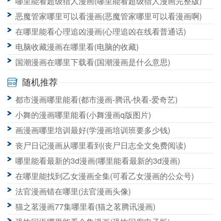
哪里能看超级猎人漫画(哪里能看超级猎人漫画完整版)
恶魔管家哪里可以看漫画(恶魔管家哪里可以看漫画啊)
在哪里能看心理追凶漫画(心理追凶在线看普通话)
电脑收藏漫画在哪里看(电脑的收藏)
国潮漫画在哪里下载看(国潮漫画是什么意思)
随机推荐
都市漫画哪里能看(都市漫画-腾讯-快看-爱奇艺)
小舞的漫画哪里能看(小舞漫画q版图片)
画漫画哪里培训最好(学漫画培训班要多少钱)
丧尸日记漫画从哪里看到(丧尸日志全文免费阅读)
哪里能看最新的3d漫画(哪里能看最新的3d漫画)
在哪里能找到乙女漫画全集(可看乙女漫画的公众号)
法官漫画错在哪里(法官漫画头像)
猫之茗漫画77集哪里看(猫之茗腾讯漫画)