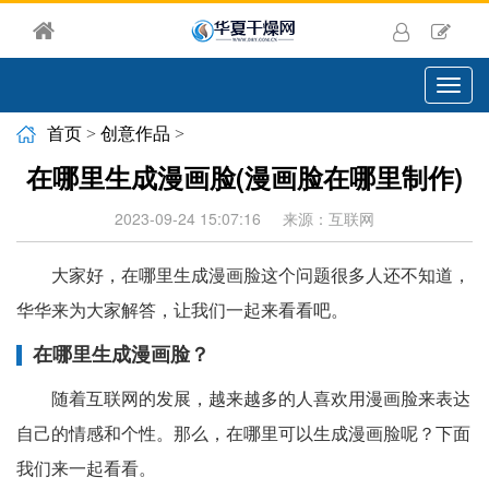
切
换
导
首页
>
创意作品
>
航
在哪里生成漫画脸(漫画脸在哪里制作)
2023-09-24 15:07:16
来源：互联网
大家好，在哪里生成漫画脸这个问题很多人还不知道，
华华来为大家解答，让我们一起来看看吧。
在哪里生成漫画脸？
随着互联网的发展，越来越多的人喜欢用漫画脸来表达
自己的情感和个性。那么，在哪里可以生成漫画脸呢？下面
我们来一起看看。