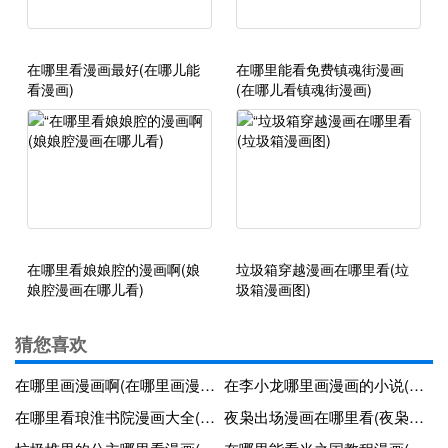
在哪里看漫画最好(在哪儿能
在哪里能看免费镇魂街漫画
看漫画)
(在哪儿看镇魂街漫画)
在哪里看娘娘腔的漫画啊(娘
垃圾箱穿越漫画在哪里看(垃
娘腔漫画在哪儿看)
圾箱漫画图)
猜您喜欢
在哪里画漫画啊(在哪里画漫画啊图片)
在李小龙哪里画漫画的小说(在李小龙哪里画漫画的小说名字)
在哪里看琅淮书院漫画大全(琅寰书院漫画全集免费腾讯)
夜枭出场漫画在哪里看(夜枭出场漫画在哪里看全集)