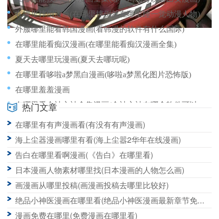
在哪里摔倒漫画(在哪里摔倒就在哪里睡一觉动漫人物)
外服哪里能看韩国漫画(看韩漫的软件有什么国际)
在哪里能看痴汉漫画(在哪里能看痴汉漫画全集)
夏天去哪里玩漫画(夏天去哪玩呢)
在哪里看哆啦a梦黑白漫画(哆啦a梦黑化图片恐怖版)
在哪里羞羞漫画
在哪里看众神之神全集漫画(众神之神在哪个软件可以看)
热门文章
在哪里能看叶罗丽漫画书(叶罗丽动漫在哪里看)
在哪里有有声漫画看(有没有有声漫画)
在哪里有画漫画的书卖(在哪里可以买漫画书)
海上尘器漫画哪里有看(海上尘嚣2华年在线漫画)
告白在哪里看啊漫画(《告白》在哪里看)
日本漫画人物素材哪里找(日本漫画的人物怎么画)
画漫画从哪里投稿(画漫画投稿去哪里比较好)
绝品小神医漫画在哪里看(绝品小神医漫画最新章节免费阅读)
漫画免费在哪里(免费漫画在哪里看)