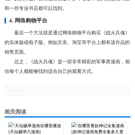
和一些专业书店都可以找到。
4. 网络购物平台
最后一个方法就是通过网络购物平台购买《战火兵魂》
的实体版或电子版。例如京东、淘宝等平台上都有该作品的
销售页面。
总之，《战火兵魂》是一部非常精彩的军事类漫画，相
信每个人都能够找到适合自己的观看方式。
郑重声明：本文版权归原作者所有，转载文章仅为传播更多信息之目的，如有侵权行为，请第一时间联系我们修改或删除，多谢。
相关阅读