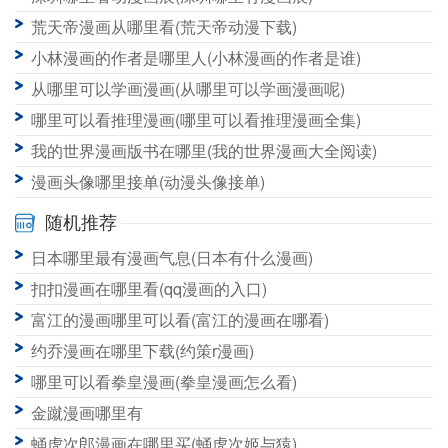
荒天帝漫画从哪里看(荒天帝动漫下载)
小林漫画的作者是哪里人(小林漫画的作者是谁)
从哪里可以学画漫画(从哪里可以学画漫画呢)
哪里可以看推理漫画(哪里可以看推理漫画全集)
我的世界漫画版书在哪里(我的世界漫画大全阅读)
漫画头像哪里接单(动漫头像接单)
随机推荐
日本哪里最有漫画气息(日本有什么漫画)
扣扣漫画在哪里看(qq漫画的入口)
富江的漫画哪里可以看(富江的漫画在哪看)
约乔漫画在哪里下载(约策r漫画)
哪里可以看拳皇漫画(拳皇漫画怎么看)
金蹴漫画哪里有
蛹虎次郎漫画在哪里买(蛹虎次姬与猿)