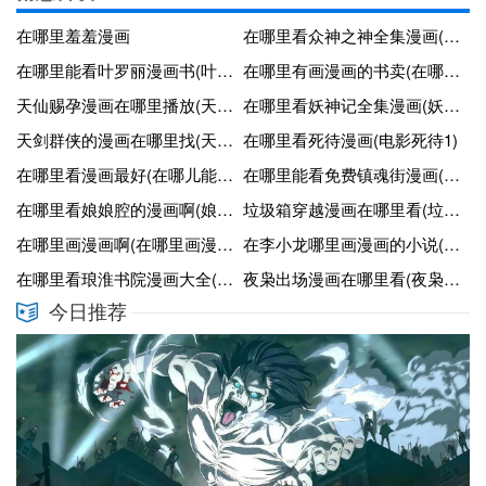
在哪里羞羞漫画
在哪里看众神之神全集漫画(众神之神在哪个软件可以看)
在哪里能看叶罗丽漫画书(叶罗丽动漫在哪里看)
在哪里有画漫画的书卖(在哪里可以买漫画书)
天仙赐孕漫画在哪里播放(天仙赐孕六漫画)
在哪里看妖神记全集漫画(妖神记漫画免费全集多久更新)
天剑群侠的漫画在哪里找(天剑群侠小说续番外)
在哪里看死待漫画(电影死待1)
在哪里看漫画最好(在哪儿能看漫画)
在哪里能看免费镇魂街漫画(在哪儿看镇魂街漫画)
在哪里看娘娘腔的漫画啊(娘娘腔漫画在哪儿看)
垃圾箱穿越漫画在哪里看(垃圾箱漫画图)
在哪里画漫画啊(在哪里画漫画啊图片)
在李小龙哪里画漫画的小说(在李小龙哪里画漫画的小说名字)
在哪里看琅淮书院漫画大全(琅寰书院漫画全集免费腾讯)
夜枭出场漫画在哪里看(夜枭出场漫画在哪里看全集)
今日推荐