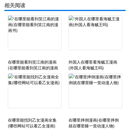
相关阅读
在哪里能看到笑江南的漫画
外国人在哪里看海贼王漫画
(在哪里能看到笑江南的漫画
(外国人看海贼王吗)
书)
在哪里能找到乙女漫画全集
在哪里摔倒漫画(在哪里摔倒
(哪些网站可以看乙女漫画)
就在哪里睡一觉动漫人物)