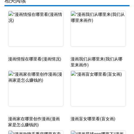
相关阅读
漫画情报在哪里看(漫画情况)
漫画我们从哪里来(我们从哪
里来画作)
漫画家在哪里创作漫画(漫画
漫画盲女哪里看(盲女画)
家是怎么赚钱的)