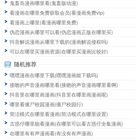
鬼畜岛漫画哪里看(鬼畜版动漫)
看漫画在哪里免费获取会员(看漫画免费vip)
看漫画上哪里(看漫画哪里免费)
伪恋漫画从哪里可以看(伪恋漫画正版在哪里买)
抖音解说漫画从哪里下载的(漫画解说侵权吗)
可以在哪里买漫画资源(在哪里买漫画比较好)
随机推荐
嘿嘿漫画在哪里下载(嘿嘿漫画能下载吗)
接吻的声音漫画哪里看(接吻的声音漫画哪里看啊)
抖音里在哪里画漫画(抖音里在哪里画漫画呢)
哪里看僵尸校园漫画(僵尸校园行)
简洁模式在哪里看漫画(简洁模式在哪里设置)
古惑仔哪里能看漫画(在哪里可以看古惑仔全集漫画)
在哪里有有声漫画看(有没有有声漫画)