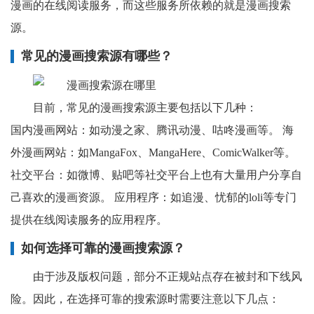
漫画的在线阅读服务，而这些服务所依赖的就是漫画搜索
源。
常见的漫画搜索源有哪些？
目前，常见的漫画搜索源主要包括以下几种：
国内漫画网站：如动漫之家、腾讯动漫、咕咚漫画等。 海
外漫画网站：如MangaFox、MangaHere、ComicWalker等。
社交平台：如微博、贴吧等社交平台上也有大量用户分享自
己喜欢的漫画资源。 应用程序：如追漫、忧郁的loli等专门
提供在线阅读服务的应用程序。
如何选择可靠的漫画搜索源？
由于涉及版权问题，部分不正规站点存在被封和下线风
险。因此，在选择可靠的搜索源时需要注意以下几点：