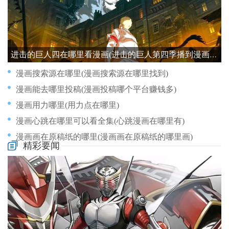
进击的巨人四在哪里看漫画(进击的巨人第四季播到漫画哪里)
漫画搜索源在哪里(漫画搜索源在哪里找到)
漫画能去哪里投稿(漫画投稿哪个平台赚钱多)
漫画用力哪里(用力点在哪里)
漫画心跳在哪里可以看全集(心跳漫画在哪里有)
漫画画在原稿纸的哪里(漫画画在原稿纸的哪里画)
精彩要闻
漫画秋天在哪里(秋天在哪里绘画)
漫画扣子在哪里(动漫纽扣怎么画)
漫画老师的优质课在哪里看(漫画老师讲课视频)
漫画推广哪里接(漫画推广哪里接广告)
漫画家都在哪里画漫画(漫画家都在哪里画漫画图片)