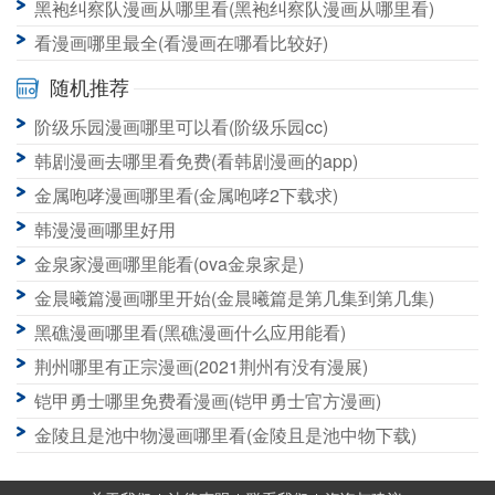
黑袍纠察队漫画从哪里看(黑袍纠察队漫画从哪里看)
看漫画哪里最全(看漫画在哪看比较好)
随机推荐
阶级乐园漫画哪里可以看(阶级乐园cc)
韩剧漫画去哪里看免费(看韩剧漫画的app)
金属咆哮漫画哪里看(金属咆哮2下载求)
韩漫漫画哪里好用
金泉家漫画哪里能看(ova金泉家是)
金晨曦篇漫画哪里开始(金晨曦篇是第几集到第几集)
黑礁漫画哪里看(黑礁漫画什么应用能看)
荆州哪里有正宗漫画(2021荆州有没有漫展)
铠甲勇士哪里免费看漫画(铠甲勇士官方漫画)
金陵且是池中物漫画哪里看(金陵且是池中物下载)