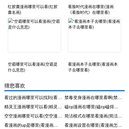
红胶囊漫画哪里可以看(红胶
看脸时代漫画在哪里(漫画
囊名画)
《看脸时代》在哪里看)
空霸哪里可以看漫画(空霸是
看漫画本子去哪里(看漫画本
什么意思)
子去哪里看)
猜您喜欢
看过的漫画哪里可以找到(看过的漫画哪里可以找到记录)
禁毒变身漫画在哪里看啊(禁毒变身漫画在哪里看啊视频)
精灵王漫画哪里可以看(精灵王战纪漫画免费阅读全集下拉式漫画羊)
磕cp漫画在哪里(磕cp磕得想谈恋爱漫画)
空空漫画哪里可以看(空空漫画怎么没了)
简洁模式在哪里看漫画(简洁模式在哪里设置)
看漫画的up是哪里(看漫画的叫什么)
看漫画设置在哪里(看漫画怎么调整自动购买顺序)