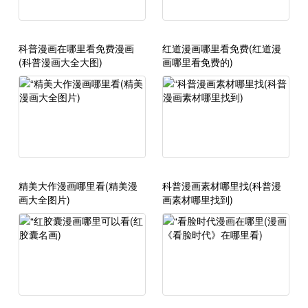
科普漫画在哪里看免费漫画
红道漫画哪里看免费(红道漫
(科普漫画大全大图)
画哪里看免费的)
精美大作漫画哪里看(精美漫
科普漫画素材哪里找(科普漫
画大全图片)
画素材哪里找到)