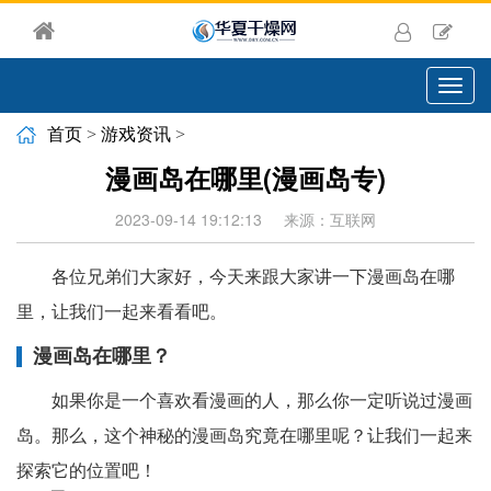
切
换
导
首页
>
游戏资讯
>
航
漫画岛在哪里(漫画岛专)
2023-09-14 19:12:13
来源：互联网
各位兄弟们大家好，今天来跟大家讲一下漫画岛在哪
里，让我们一起来看看吧。
漫画岛在哪里？
如果你是一个喜欢看漫画的人，那么你一定听说过漫画
岛。那么，这个神秘的漫画岛究竟在哪里呢？让我们一起来
探索它的位置吧！