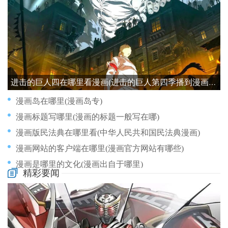
进击的巨人四在哪里看漫画(进击的巨人第四季播到漫画哪里)
漫画岛在哪里(漫画岛专)
漫画标题写哪里(漫画的标题一般写在哪)
漫画版民法典在哪里看(中华人民共和国民法典漫画)
漫画网站的客户端在哪里(漫画官方网站有哪些)
漫画是哪里的文化(漫画出自于哪里)
精彩要闻
漫画奇兵哪里下载好点(漫画奇侠粤语在线看)
漫画源自哪里(漫画的发源地在哪里)
漫画斗破苍穹哪里看完整版(漫画斗破苍穹在哪看)
漫画睫毛东莞哪里买(漫画睫毛画法教程)