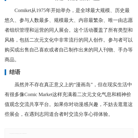
Comiket从1975年开始举办，是全球最大规模、历史最
悠久、参与人数最多、规模最大、内容最繁杂、唯一由志愿
者组织管理和运营的同人展会。这个活动覆盖了所有类型和
风格，包括二次元文化中非常流行的同人创作。参与者可以
购买或出售自己喜欢或者自己制作出来的同人刊物、手办等
商品。
结语
虽然并不存在真正意义上的“漫画岛”，但在现实生活中
有很多像Comic Market这样充满着二次元文化气息和精神价
值观念交流共享平台。如果你对动漫感兴趣，不妨去逛逛这
些展会，在遇到志同道合者时交流分享心得体验。
郑重声明：本文版权归原作者所有，转载文章仅为传播更多信息之目的，如有侵权行为，请第一时间联系我们修改或删除，多谢。