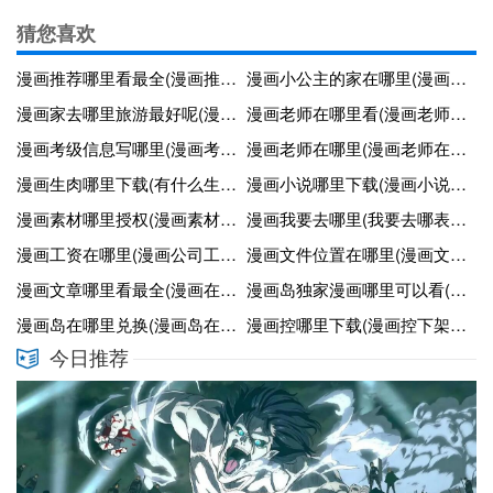
猜您喜欢
漫画推荐哪里看最全(漫画推荐哪里看最全免费)
漫画小公主的家在哪里(漫画小公主的家在哪里可以看)
漫画家去哪里旅游最好呢(漫画家可以在哪看)
漫画老师在哪里看(漫画老师阅读理解)
漫画考级信息写哪里(漫画考级有用么)
漫画老师在哪里(漫画老师在哪里教学)
漫画生肉哪里下载(有什么生肉的漫画)
漫画小说哪里下载(漫画小说app哪个好免费可以看)
漫画素材哪里授权(漫画素材资源)
漫画我要去哪里(我要去哪表情包)
漫画工资在哪里(漫画公司工作一个月多少钱)
漫画文件位置在哪里(漫画文件的格式是什么样的)
漫画文章哪里看最全(漫画在哪里看比较齐全)
漫画岛独家漫画哪里可以看(漫画岛在线使用平台)
漫画岛在哪里兑换(漫画岛在哪里兑换东西)
漫画控哪里下载(漫画控下架了吗)
今日推荐