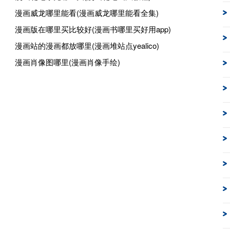
漫画威龙哪里能看(漫画威龙哪里能看全集)
漫画版在哪里买比较好(漫画书哪里买好用app)
漫画站的漫画都放哪里(漫画堆站点yealico)
漫画肖像图哪里(漫画肖像手绘)