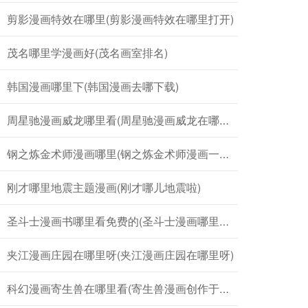
剪影漫画特效在哪里(剪影漫画特效在哪里打开)
茂名哪里学漫画好(茂名画室排名)
韩国漫画哪里下(韩国漫画去哪下载)
周星驰漫画威龙哪里看(周星驰漫画威龙在哪个app可以看)
钢之炼金术师漫画哪里(钢之炼金术师漫画一共多少话)
刚才哪里地震主题漫画(刚才哪儿地震啦)
圣斗士漫画书哪里看免费的(圣斗士漫画哪里可以看)
夹江漫画庄园在哪里呀(夹江漫画庄园在哪里呀)
科幻漫画寄生兽在哪里看(寄生兽漫画创作于哪年)