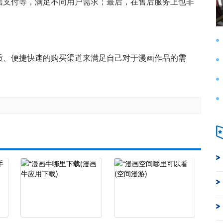
信支付等，满足不同用户需求；最后，在售后服务上也非
质、便捷快速的购买渠道来满足自己对于漫画作品的需