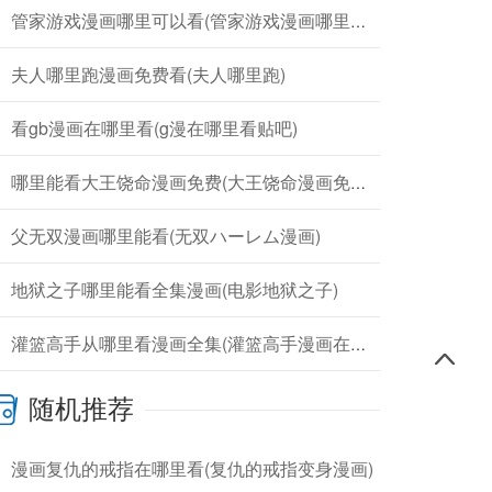
管家游戏漫画哪里可以看(管家游戏漫画哪里可以看全集)
夫人哪里跑漫画免费看(夫人哪里跑)
看gb漫画在哪里看(g漫在哪里看贴吧)
哪里能看大王饶命漫画免费(大王饶命漫画免费漫画台)
父无双漫画哪里能看(无双ハーレム漫画)
地狱之子哪里能看全集漫画(电影地狱之子)
灌篮高手从哪里看漫画全集(灌篮高手漫画在哪里可以看)
随机推荐
漫画复仇的戒指在哪里看(复仇的戒指变身漫画)