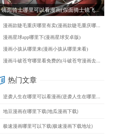
镜面骑士哪里可以看漫画(假面骑士镜飞彩图片)
漫画款睫毛重庆哪里有卖(漫画款睫毛重庆哪里有卖啊)
漫画星球app哪里下(漫画星球安卓版)
漫画小孩从哪里来(漫画小孩从哪里来看)
漫画斗破苍穹哪里看免费的(斗破苍穹漫画去哪里看免费)
漫画平行线在哪里可以看(平行线漫画免费阅读全集)
热门文章
漫画威龙哪里有的看(漫画威龙上一部是什么)
漫画猫妖的诱惑哪里可以看(猫妖的诱惑漫画版片尾曲)
逆袭人生在哪里可以看漫画(逆袭人生在哪里可以看漫画全集)
漫画活跃在哪里(漫画活泼)
地豆漫画在哪里下载(地瓜漫画下载)
漫画暗恋哪里能看(漫画暗恋哪里能看)
极速漫画哪里可以下载(极速漫画下载地址)
漫画的万渣朝凰在哪里看(漫画万渣朝凰有小说吗)