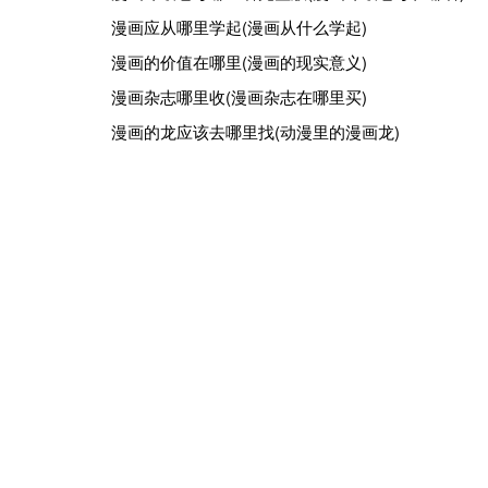
漫画应从哪里学起(漫画从什么学起)
漫画的价值在哪里(漫画的现实意义)
漫画杂志哪里收(漫画杂志在哪里买)
漫画的龙应该去哪里找(动漫里的漫画龙)