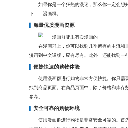
如果你是一个狂热的漫迷，那么你一定会想
下——漫画群。
海量优质漫画资源
在漫画群上，你可以找到几乎所有的主流和
漫画到中文译版，应有尽有。此外，还能找到一
便捷快速的购物体验
使用漫画群进行购物非常方便快捷。你只需
找到商品页面。在商品页面中，除了价格和库存
参考。
安全可靠的购物环境
使用漫画群进行购物是非常安全可靠的。首