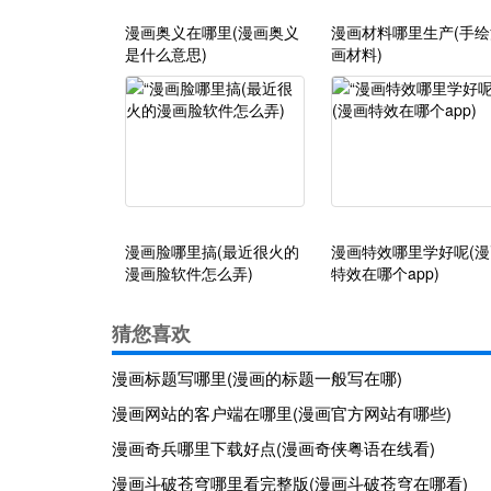
漫画奥义在哪里(漫画奥义
漫画材料哪里生产(手绘
是什么意思)
画材料)
漫画脸哪里搞(最近很火的
漫画特效哪里学好呢(漫
漫画脸软件怎么弄)
特效在哪个app)
猜您喜欢
漫画标题写哪里(漫画的标题一般写在哪)
漫画网站的客户端在哪里(漫画官方网站有哪些)
漫画奇兵哪里下载好点(漫画奇侠粤语在线看)
漫画斗破苍穹哪里看完整版(漫画斗破苍穹在哪看)