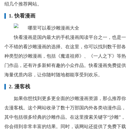
绍几个推荐网站。
1. 快看漫画
快看漫画是国内最大的手机漫画阅读平台之一，也是一
个不错的看沙雕漫画的选择。在这里，你可以找到数千部各
种类型的沙雕漫画，包括《魔道祖师》、《一人之下》等热
门作品，还有许多新鲜有趣的小众作品。快看漫画免费提供
海量优质内容，让你随时随地都能享受到欢乐。
2. 漫客栈
如果你想找到更多更全面的沙雕漫画资源，那么推荐你
去漫客栈。这个网站收录了数十万部国内外各类动漫作品，
其中包括很多经典的沙雕作品。在这里搜索关键字“沙雕”，
你会得到非常丰富的结果。同时，该网站还提供了免费下载