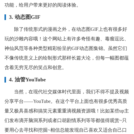
功能，给用户带来更好的阅读体验。
3. 动态图GIF
除了传统形式的漫画之外，在动态图GIF上也有很多好
玩的沙雕内容哦！这个网站上有许多奇怪有趣、毒瘤逗比、
神仙风范等各种类型精彩纷呈的GIF动态图集锦。虽然它们
不像传统意义上的绘制形式那样长篇大论，但每一幅图都蕴
含着无穷无尽的笑点和创意。
4. 油管YouTube
当然，在现代社交媒体时代里面，我们不得不提及视频
分享平台——YouTube。在这个平台上面也有很多优秀高质
量又极具喜感和搞笑元素重重滴视频资源哦！比如某些up主
们发布滴开脑洞系列或者口胡剧情系列等等都值得观赏~只
要用心去寻找和挖掘~相信总能发现自己喜欢又适合自己口