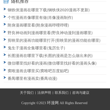
随机推荐
钢铁侠漫画在哪里下载(钢铁侠2020漫画不更新)
个性漫画肖像哪里有做(肖像漫画制作)
附身漫画哪里看(附身漫画哔哩哔哩)
野良神动画到漫画哪里看(野良神动漫到漫画哪里)
剪映里的漫画功能哪里打开(剪映里的漫画功能在哪里)
鬼生子漫画全集哪里看(鬼厉生子)
长图漫画在哪里下载(长图的漫画是怎么做出来的)
微信哪里找好看的漫画(微信哪里找好看的漫画头像)
窦唯漫画去哪里买(窦唯吧百度贴吧)
番禺哪里有漫画卖(番禺动漫)
关于我们
法律声明
联系我们
咨询与建议
环漫网
Copyright ©2023
All Rights Reserved