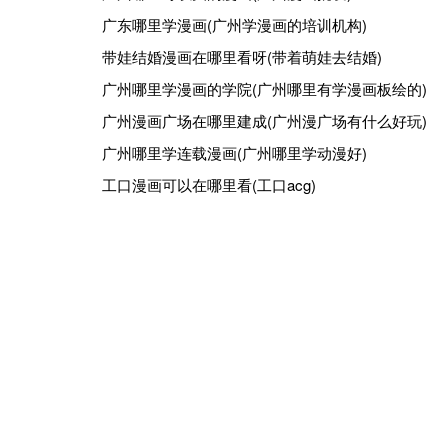
广东哪里学漫画(广州学漫画的培训机构)
带娃结婚漫画在哪里看呀(带着萌娃去结婚)
广州哪里学漫画的学院(广州哪里有学漫画板绘的)
广州漫画广场在哪里建成(广州漫广场有什么好玩)
广州哪里学连载漫画(广州哪里学动漫好)
工口漫画可以在哪里看(工口acg)