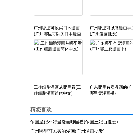
广州哪里可以买日本漫画
广州哪里可以做漫画手
(广州哪里可以买日本漫画
(广州漫画批发)
书)
工作细胞漫画从哪里看(工
广东哪里有卖漫画的(广
作细胞漫画简体中文)
哪里卖漫画书)
猜您喜欢
帝国皇妃不好当漫画哪里看(帝国王妃百度云)
广州哪里可以买的漫画(广州漫画批发)