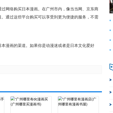
通过网络购买日本漫画。在广州市内，像当当网、京东商
道。通过这些平台购买可以享受到更为便捷的服务，不需
日本漫画的渠道。如果你是动漫迷或者是日本文化爱好
！