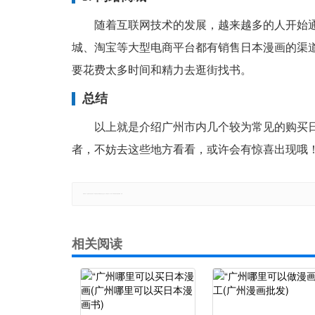
随着互联网技术的发展，越来越多的人开始
城、淘宝等大型电商平台都有销售日本漫画的渠
要花费太多时间和精力去逛街找书。
总结
以上就是介绍广州市内几个较为常见的购买
者，不妨去这些地方看看，或许会有惊喜出现哦
郑重声明：本文版权归原作者所有，转载文章仅为传播更多信息之目的，如有侵权行为，请第一时间联系我们修改或删除，多谢。
相关阅读