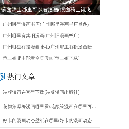
镜面骑士哪里可以看漫画(假面骑士镜飞彩图片)
广州哪里漫画书店(广州哪里漫画书店最多)
广州哪里有卖旧漫画(广州旧漫画书店)
广州哪里有接漫画睫毛(广州哪里有接漫画睫毛的)
帝王婿哪里能看全集漫画(帝王婿下载)
广州哪里有便宜漫画卖(广州哪里有便宜漫画卖的)
热门文章
工作细胞漫画哪里有(工作细胞漫画简体中文)
港版漫画在哪里下载(港版漫画出版社)
封神纪漫画哪里能看(封神纪漫画在哪能看)
广州哪里最多漫画书(广州买漫画的地方)
花颜策原著漫画哪里看(花颜策漫画在哪里可以免费阅读)
帝国漫画JM资源哪里有
好卡的漫画动态壁纸在哪里(好卡的漫画动态壁纸在哪里找)
广州天河漫画睫毛店在哪里(广州天河哪里种睫毛比较好)