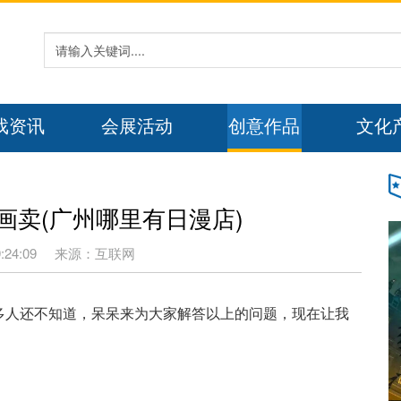
戏资讯
会展活动
创意作品
文化
画卖(广州哪里有日漫店)
:24:09
来源：互联网
多人还不知道，呆呆来为大家解答以上的问题，现在让我