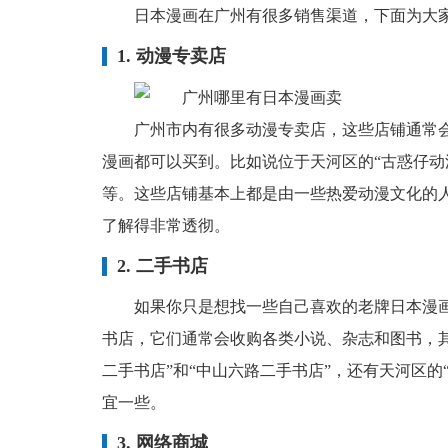
日本漫画在广州有很多销售渠道，下面为大
1. 动漫专卖店
广州市内有很多动漫专卖店，这些店铺通常
漫画都可以买到。比如说位于天河区的“古惑仔动漫
等。这些店铺基本上都是由一些热爱动漫文化的
了解得非常透彻。
2. 二手书店
如果你只是想找一些自己喜欢的老牌日本漫
书店，它们通常会收购各类小说、杂志和图书，
二手书店”和“中山六路二手书店”，还有天河区
宜一些。
3. 网络商城