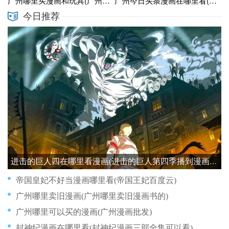
广州哪里买漫画和玩具(广州买漫画的地方)
广州今日头条漫画在哪里看(广州今日头条招聘官网)
今日推荐
进击的巨人四在哪里看漫画(进击的巨人第四季播到漫画哪里)
帝国皇妃不好当漫画哪里看(帝国王妃百度云)
广州哪里卖旧漫画(广州哪里卖旧漫画书的)
广州哪里可以买的漫画(广州漫画批发)
封神纪漫画在哪里看(封神纪漫画三部全集可以看)