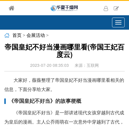
切
换
导
首页
>
会展活动
>
航
帝国皇妃不好当漫画哪里看(帝国王妃百
度云)
2023-07-20 08:35:03
来源：互联网
大家好，薇薇整理了帝国皇妃不好当漫画哪里看相关的
信息，下面分享给大家。
《帝国皇妃不好当》的故事梗概
《帝国皇妃不好当》是一部讲述现代女孩穿越到古代成
为皇后的漫画。主人公乔雨萌在一次意外中穿越到了古代，