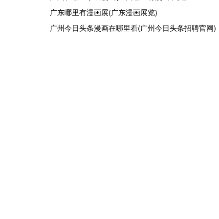
广东哪里有漫画展(广东漫画展览)
广州今日头条漫画在哪里看(广州今日头条招聘官网)