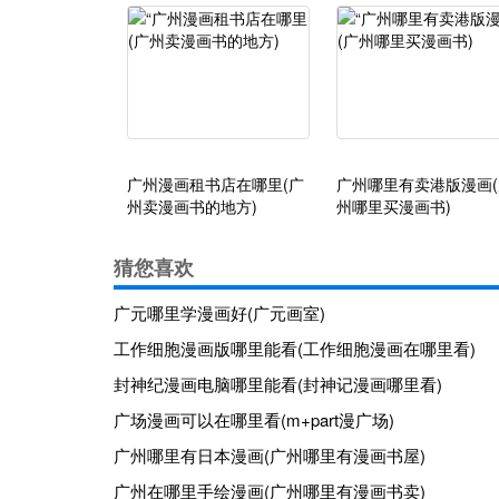
广州漫画租书店在哪里(广
广州哪里有卖港版漫画(
州卖漫画书的地方)
州哪里买漫画书)
猜您喜欢
广元哪里学漫画好(广元画室)
工作细胞漫画版哪里能看(工作细胞漫画在哪里看)
封神纪漫画电脑哪里能看(封神记漫画哪里看)
广场漫画可以在哪里看(m+part漫广场)
广州哪里有日本漫画(广州哪里有漫画书屋)
广州在哪里手绘漫画(广州哪里有漫画书卖)