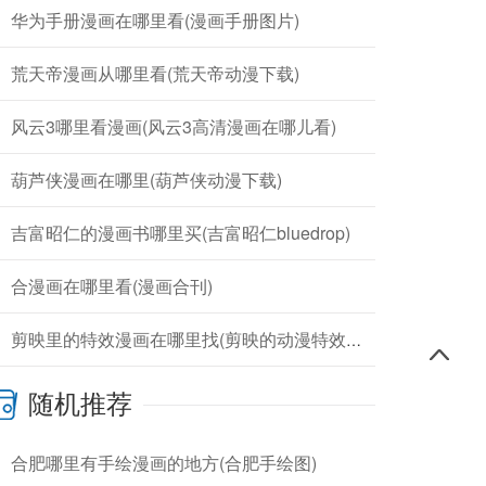
华为手册漫画在哪里看(漫画手册图片)
荒天帝漫画从哪里看(荒天帝动漫下载)
风云3哪里看漫画(风云3高清漫画在哪儿看)
葫芦侠漫画在哪里(葫芦侠动漫下载)
吉富昭仁的漫画书哪里买(吉富昭仁bluedrop)
合漫画在哪里看(漫画合刊)
剪映里的特效漫画在哪里找(剪映的动漫特效在哪里)
随机推荐
合肥哪里有手绘漫画的地方(合肥手绘图)