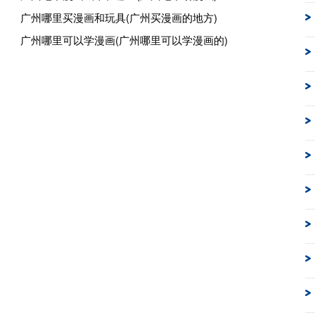
广州哪里买漫画和玩具(广州买漫画的地方)
广州哪里可以学漫画(广州哪里可以学漫画的)