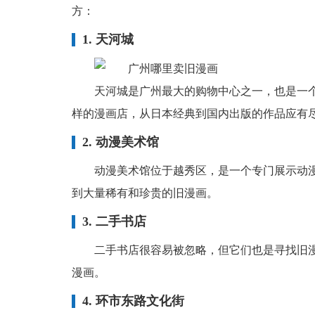
方：
1. 天河城
天河城是广州最大的购物中心之一，也是一
样的漫画店，从日本经典到国内出版的作品应有
2. 动漫美术馆
动漫美术馆位于越秀区，是一个专门展示动
到大量稀有和珍贵的旧漫画。
3. 二手书店
二手书店很容易被忽略，但它们也是寻找旧
漫画。
4. 环市东路文化街