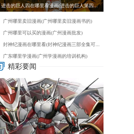
进击的巨人四在哪里看漫画(进击的巨人第四季播到漫画哪里)
广州哪里卖旧漫画(广州哪里卖旧漫画书的)
广州哪里可以买的漫画(广州漫画批发)
封神纪漫画在哪里看(封神纪漫画三部全集可以看)
广东哪里学漫画(广州学漫画的培训机构)
精彩要闻
广州漫画哪里最多(广州看漫画的地方)
带娃结婚漫画在哪里看呀(带着萌娃去结婚)
广州哪里卖漫画(广州哪里可以买漫画书)
广州哪里学漫画的学院(广州哪里有学漫画板绘的)
帝子漫画哪里免费看(帝修漫画)
广州漫画广场在哪里建成(广州漫广场有什么好玩)