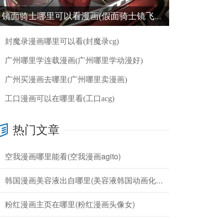
镜面骑士哪里可以看漫画(假面骑士镜飞彩图片)
封魔录漫画哪里可以看(封魔录cg)
广州哪里学连载漫画(广州哪里学动漫好)
广州买漫画去哪里(广州哪里卖漫画)
工口漫画可以在哪里看(工口acg)
广州哪里有漫画教师(广州哪里有漫画教师招聘)
热门文章
广东漫画油画拓印在哪里(广东油画)
空我漫画哪里能看(空我漫画agito)
工口漫画哪里看
工作细胞漫画哪里有看(工作细胞官方漫画指南)
韩国漫画美容液出自哪里(美容液韩国动画化结局)
广东在哪里可以画漫画(广东漫画展览)
粉红漫画主页在哪里(粉红漫画头像女)
广州哪里有漫画批发(广州哪里有漫画批发市场)