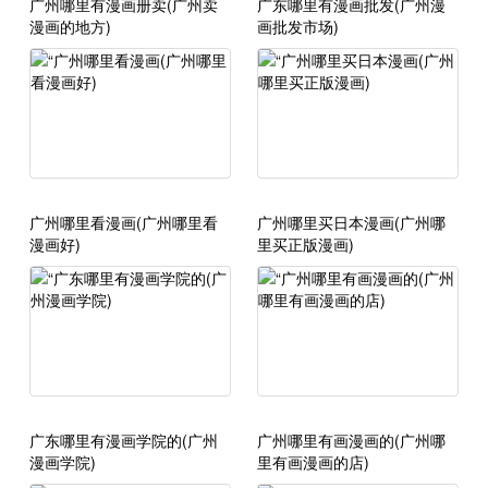
广州哪里有漫画册卖(广州卖
广东哪里有漫画批发(广州漫
漫画的地方)
画批发市场)
广州哪里看漫画(广州哪里看
广州哪里买日本漫画(广州哪
漫画好)
里买正版漫画)
广东哪里有漫画学院的(广州
广州哪里有画漫画的(广州哪
漫画学院)
里有画漫画的店)