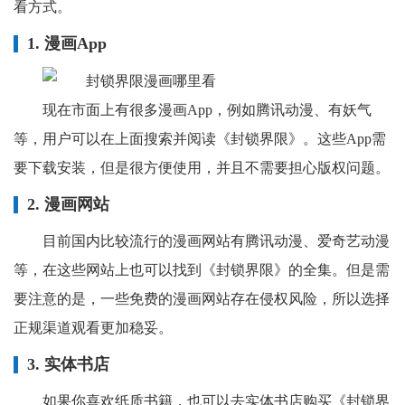
看方式。
1. 漫画App
现在市面上有很多漫画App，例如腾讯动漫、有妖气
等，用户可以在上面搜索并阅读《封锁界限》。这些App需
要下载安装，但是很方便使用，并且不需要担心版权问题。
2. 漫画网站
目前国内比较流行的漫画网站有腾讯动漫、爱奇艺动漫
等，在这些网站上也可以找到《封锁界限》的全集。但是需
要注意的是，一些免费的漫画网站存在侵权风险，所以选择
正规渠道观看更加稳妥。
3. 实体书店
如果你喜欢纸质书籍，也可以去实体书店购买《封锁界