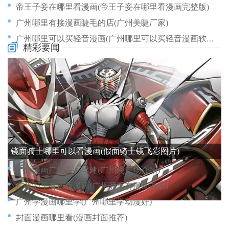
帝王子妾在哪里看漫画(帝王子妾在哪里看漫画完整版)
广州哪里有接漫画睫毛的店(广州美睫厂家)
广州哪里可以买轻音漫画(广州哪里可以买轻音漫画软件)
精彩要闻
广州漫画节在哪里(广州国际漫画展)
广州买漫画推荐哪里(广州卖漫画的书店)
广州哪里可以批发漫画(广州哪里卖漫画)
广州哪里可以看漫画(广州哪里有漫画店)
工地漫画安全哪里有(工地安全教育漫画)
镜面骑士哪里可以看漫画(假面骑士镜飞彩图片)
广州漫画广场在哪里建(广州漫广场介绍)
广州哪里有正版漫画(广州哪里有漫画书店)
广州学漫画哪里学(广州哪里学动漫好)
封面漫画哪里看(漫画封面推荐)