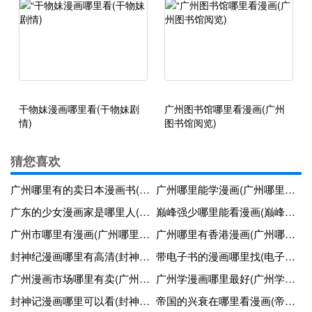
干物妹漫画哪里看(干物妹剧
广州图书馆哪里看漫画(广州
情)
图书馆阅览)
猜您喜欢
广州哪里有的卖日本漫画书(广州哪里有的卖日本漫画书的实体店)
广州哪里能学漫画(广州哪里能学漫画的)
广东的少女漫画家是哪里人(广东漫展女孩)
巅峰强少哪里能看漫画(巅峰强少在哪里可以看)
广州市哪里有漫画(广州哪里有漫画书屋)
广州哪里有香港漫画(广州哪里有香港漫画书卖)
封神纪漫画哪里有高清(封神纪漫画哪里有高清资源)
带电子书的漫画哪里找(电子书上可以看漫画吗)
广州漫画市场哪里有卖(广州漫画市场哪里有卖书的)
广州学漫画哪里最好(广州学漫画的培训机构)
封神记漫画哪里可以看(封神纪漫画在哪个app可以看)
帝国的兴衰在哪里看漫画(帝国的兴衰在哪里看漫画完整版)