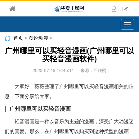
切
换
导
首页
>
图说动漫
>
航
广州哪里可以买轻音漫画(广州哪里可以
买轻音漫画软件)
2023-07-19 16:45:11
来源：互联网
大家好，薇薇整理了广州哪里可以买轻音漫画相关的信
息，下面分享给大家。
广州哪里可以买轻音漫画
轻音漫画是一种以音乐为主题的漫画，深受广大动漫迷
们的喜爱。那么，在广州哪里可以购买到这种类型的漫画