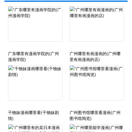
广东哪里有漫画学院的(广州
广州哪里有画漫画的(广州哪
漫画学院)
里有画漫画的店)
干物妹漫画哪里看(干物妹剧
广州图书馆哪里看漫画(广州
情)
图书馆阅览)