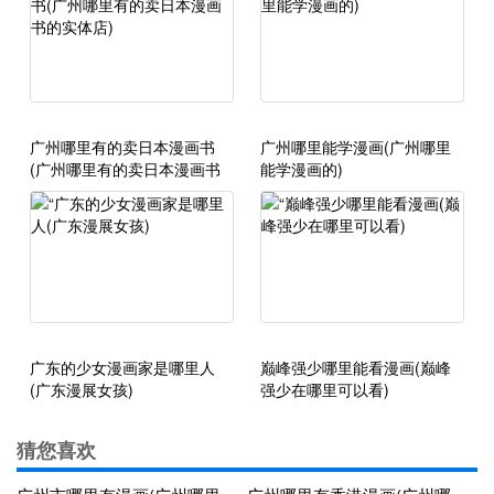
广州哪里有的卖日本漫画书
广州哪里能学漫画(广州哪里
(广州哪里有的卖日本漫画书
能学漫画的)
的实体店)
广东的少女漫画家是哪里人
巅峰强少哪里能看漫画(巅峰
(广东漫展女孩)
强少在哪里可以看)
猜您喜欢