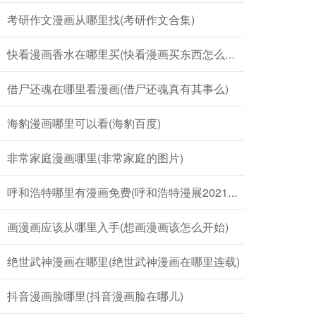
考研作文漫画从哪里找(考研作文合集)
快看漫画香水在哪里买(快看漫画买东西怎么看物流)
借尸还魂在哪里看漫画(借尸还魂真有其事么)
海豹漫画哪里可以看(海豹百度)
非常家庭漫画哪里(非常家庭的图片)
呼和浩特哪里有漫画免费(呼和浩特漫展2021时间表)
画漫画应该从哪里入手(想画漫画该怎么开始)
绝世武神漫画在哪里(绝世武神漫画在哪里连载)
抖音漫画脸哪里(抖音漫画脸在哪儿)