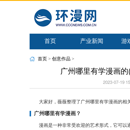
首页
产业新闻
游
首页
>
创意作品
>
广州哪里有学漫画的
2023-07-19 15
大家好，薇薇整理了广州哪里有学漫画的相
广州哪里有学漫画？
漫画是一种非常受欢迎的艺术形式，它可以