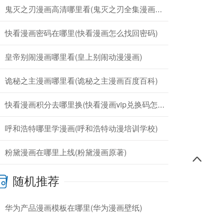
鬼灭之刃漫画高清哪里看(鬼灭之刃全集漫画在哪里看)
快看漫画密码在哪里(快看漫画怎么找回密码)
皇帝别闹漫画哪里看(皇上别闹动漫漫画)
诡秘之主漫画哪里看(诡秘之主漫画百度百科)
快看漫画积分去哪里换(快看漫画vip兑换码怎么兑换)
呼和浩特哪里学漫画(呼和浩特动漫培训学校)
粉黛漫画在哪里上线(粉黛漫画原著)
随机推荐
华为产品漫画模板在哪里(华为漫画壁纸)