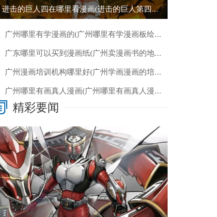
进击的巨人四在哪里看漫画(进击的巨人第四季播到漫画哪里)
广州哪里有学漫画的(广州哪里有学漫画板绘的)
广东哪里可以买到漫画纸(广州卖漫画书的地方)
广州漫画培训机构哪里好(广州学画漫画的培训班)
广州哪里有画真人漫画(广州哪里有画真人漫画的)
精彩要闻
干物妹小埋漫画到哪里
广州漫画课室在哪里(广州哪里有漫画卖)
带娃结婚漫画哪里看(带娃结婚漫画哪里看啊)
广州哪里可以买漫画(广州哪里买漫画书)
带娃结婚漫画在哪里看(带娃的漫画有哪些)
广州地下漫画城在哪里(广州漫画实体店)