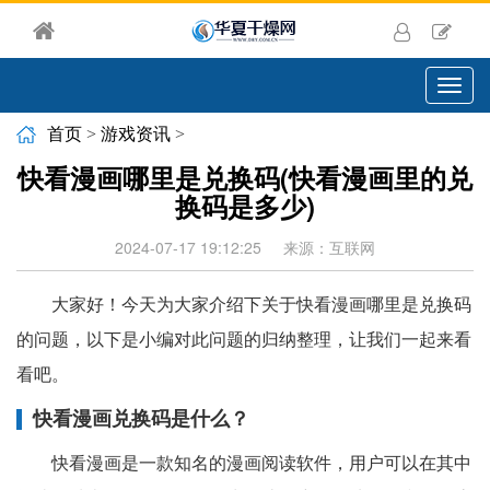
切
换
导
首页
>
游戏资讯
>
航
快看漫画哪里是兑换码(快看漫画里的兑
换码是多少)
2024-07-17 19:12:25
来源：互联网
大家好！今天为大家介绍下关于快看漫画哪里是兑换码
的问题，以下是小编对此问题的归纳整理，让我们一起来看
看吧。
快看漫画兑换码是什么？
快看漫画是一款知名的漫画阅读软件，用户可以在其中