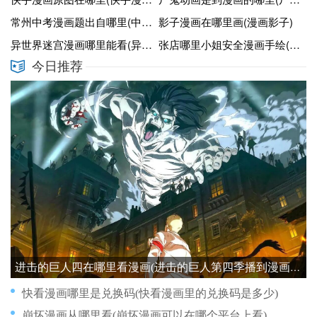
常州中考漫画题出自哪里(中考漫画类试题)
影子漫画在哪里画(漫画影子)
异世界迷宫漫画哪里能看(异世界迷宫漫画哪里能看)
张店哪里小姐安全漫画手绘(张店小姐姐微信)
今日推荐
进击的巨人四在哪里看漫画(进击的巨人第四季播到漫画哪里)
快看漫画哪里是兑换码(快看漫画里的兑换码是多少)
崩坏漫画从哪里看(崩坏漫画可以在哪个平台上看)