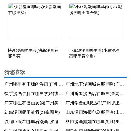
快新漫画哪里买(快新漫画在
小豆泥漫画哪里看(小豆泥漫
哪里买)
画哪里看全集)
猜您喜欢
广州哪里有正版的漫画(广州哪里买正版漫画)
广州地下漫画城在哪里啊(广州哪里有漫画店)
快手漫画讲解在哪里学好(快手漫画制作软件)
广州番禺漫画店在哪里(番禺漫画培训班)
广东哪里有漫画卖的(广州买漫画书的地方)
广州学漫画哪里好(广州哪里学动漫好)
幻瘾漫画哪里能看(幻瘾图片)
山东漫画海报印刷哪里有(山东画报杂志社)
强迫臣服在哪里看漫画(强迫臣服在哪里看漫画完整版)
巫师漫画娃娃在哪里买到(巫师插画)
快手漫画原图在哪里(快手漫画原图在哪里设置)
尸鬼动画是到漫画的哪里(尸鬼动漫人物介绍)