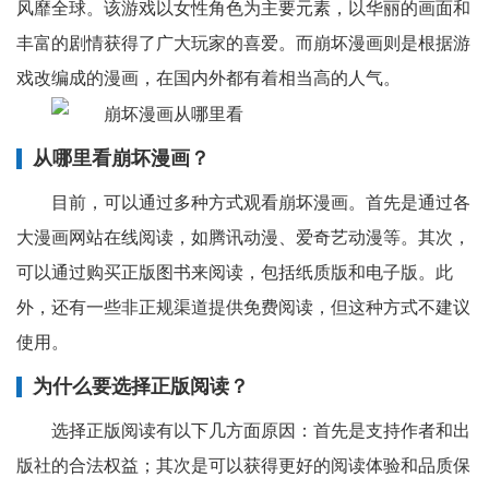
风靡全球。该游戏以女性角色为主要元素，以华丽的画面和
丰富的剧情获得了广大玩家的喜爱。而崩坏漫画则是根据游
戏改编成的漫画，在国内外都有着相当高的人气。
从哪里看崩坏漫画？
目前，可以通过多种方式观看崩坏漫画。首先是通过各
大漫画网站在线阅读，如腾讯动漫、爱奇艺动漫等。其次，
可以通过购买正版图书来阅读，包括纸质版和电子版。此
外，还有一些非正规渠道提供免费阅读，但这种方式不建议
使用。
为什么要选择正版阅读？
选择正版阅读有以下几方面原因：首先是支持作者和出
版社的合法权益；其次是可以获得更好的阅读体验和品质保