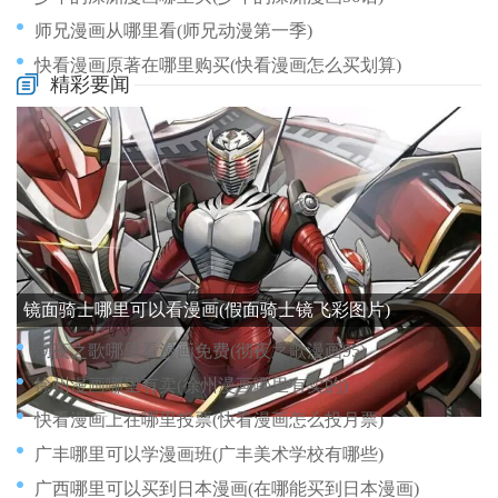
师兄漫画从哪里看(师兄动漫第一季)
快看漫画原著在哪里购买(快看漫画怎么买划算)
精彩要闻
强者之道在哪里可以看漫画(强者之道在哪里可以看漫画完整版)
师傅漫画在哪里看(关于师傅的漫画有哪些)
快看在哪里搜索漫画(快看漫画怎么搜索)
快乐婚礼漫画哪里能看(快乐婚礼漫画在哪看)
小黄番在哪里看看漫画(小黄番在哪里看看漫画)
镜面骑士哪里可以看漫画(假面骑士镜飞彩图片)
彻夜之歌哪里看漫画免费(彻夜之歌漫画95)
徐州漫画哪里有卖(徐州漫画哪里有卖的)
快看漫画上在哪里投票(快看漫画怎么投月票)
广丰哪里可以学漫画班(广丰美术学校有哪些)
广西哪里可以买到日本漫画(在哪能买到日本漫画)