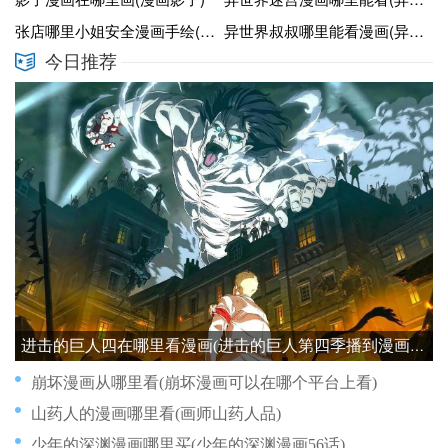
张店哪里小姐安全漫画手绘(张店小姐姐微信)
异世界叔叔哪里能看漫画(异世界叔叔哪里能看漫画全集)
今日推荐
进击的巨人四在哪里看漫画(进击的巨人第四季播到漫画哪里)
崩坏漫画从哪里看(崩坏漫画可以在哪个平台上看)
山药人的漫画哪里看(画师山药人品)
少年的深渊漫画哪里买(少年的深渊漫画56话)