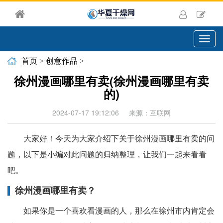
切
换
导
首页
>
创意作品
>
航
徐州漫画哪里有卖(徐州漫画哪里有卖
的)
2024-07-17 19:12:06
来源：互联网
大家好！今天为大家介绍下关于徐州漫画哪里有卖的问
题，以下是小编对此问题的归纳整理，让我们一起来看看
吧。
徐州漫画哪里有卖？
如果你是一个喜欢看漫画的人，那么在徐州市内肯定会