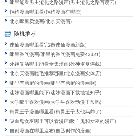
哪里能看男主渣化之路漫画(男主渣化之路百度云)
铠约漫画哪里看(铠约漫画有哪些)
北京哪里卖漫画(北京买漫画)
随机推荐
诛仙漫画哪里看完结(诛仙漫画新版)
哪里香气漫画(哪里的香气漫画免费43321)
死神复活哪里能看全集漫画(死神恢复连载)
北京买漫画睫毛推荐哪里(北京漫画实体店)
哪里有亲腿的漫画(哪里有亲腿的漫画啊)
迷妹漫画哪里能下(迷妹漫画下载地址知乎)
大学哪里喜欢漫画(大学生喜欢动漫正常吗)
精灵王子漫画哪里看(精灵王子太他妈帅了)
吸血鬼女巫哪里可以看漫画(吸血鬼和女巫的漫画)
自创漫画在哪里发布(自己创作的漫画)