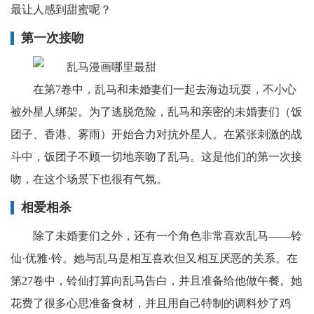
最让人感到甜蜜呢？
第一次接吻
在第7卷中，乱马和未婚妻们一起去海边玩耍，不小心
被外星人绑架。为了逃脱危险，乱马和亲密的未婚妻们（饭
团子、香港、雾雨）开始合力对抗外星人。在紧张刺激的战
斗中，饭团子不顾一切地亲吻了乱马。这是他们的第一次接
吻，在这个场景下也很有气氛。
相爱相杀
除了未婚妻们之外，还有一个角色非常喜欢乱马——铃
仙·优雅·铃。她与乱马是相互喜欢但又相互厌恶的关系。在
第27卷中，铃仙打算向乱马告白，并且准备给他做午餐。她
花费了很多心思准备食材，并且用自己特制的调料炒了鸡