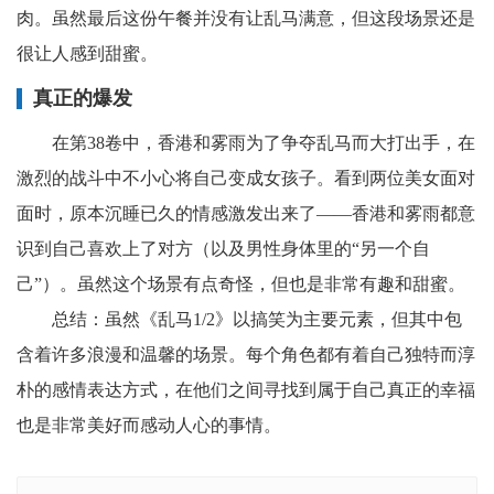
肉。虽然最后这份午餐并没有让乱马满意，但这段场景还是
很让人感到甜蜜。
真正的爆发
在第38卷中，香港和雾雨为了争夺乱马而大打出手，在
激烈的战斗中不小心将自己变成女孩子。看到两位美女面对
面时，原本沉睡已久的情感激发出来了——香港和雾雨都意
识到自己喜欢上了对方（以及男性身体里的“另一个自
己”）。虽然这个场景有点奇怪，但也是非常有趣和甜蜜。
总结：虽然《乱马1/2》以搞笑为主要元素，但其中包
含着许多浪漫和温馨的场景。每个角色都有着自己独特而淳
朴的感情表达方式，在他们之间寻找到属于自己真正的幸福
也是非常美好而感动人心的事情。