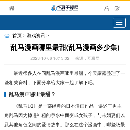
切
换
导
首页
>
游戏资讯
>
航
乱马漫画哪里最甜(乱马漫画多少集)
2023-10-06 10:13:02
来源：互联网
最近很多人在问乱马漫画哪里最甜，今天露露整理了一
些相关资料，下面分享给大家一起了解下吧。
乱马漫画哪里最甜？
《乱马1/2》是一部经典的日本漫画作品，讲述了男主
角乱马因为掉进神秘的泉水中而变成女孩子，与未婚妻们以
及其他角色之间的爱情故事。那么在这个漫画中，哪些场景