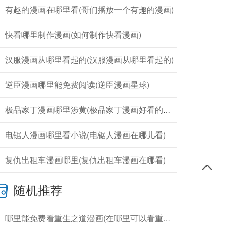
有趣的漫画在哪里看(哥们播放一个有趣的漫画)
快看哪里制作漫画(如何制作快看漫画)
汉服漫画从哪里看起的(汉服漫画从哪里看起的)
逆臣漫画哪里能免费阅读(逆臣漫画星球)
极品家丁漫画哪里涉黄(极品家丁漫画好看的图片)
电锯人漫画哪里看小说(电锯人漫画在哪儿看)
复仇出租车漫画哪里(复仇出租车漫画在哪看)
随机推荐
哪里能免费看重生之道漫画(在哪里可以看重生之道漫画)