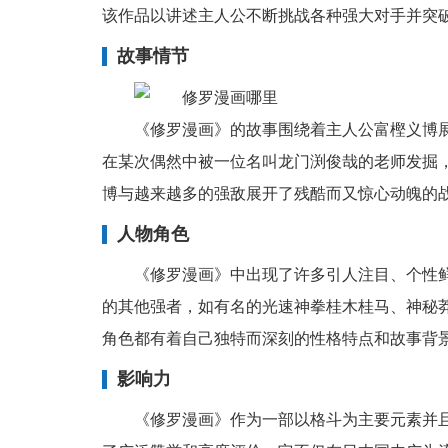
该作品以讲述主人公不断挑战各种强大对手并突
故事情节
《修罗漫画》的故事围绕着主人公富樫义博
在某次偶然中被一位名叫龙门渕俊哉的老师发掘
博与越来越多的强敌展开了残酷而又惊心动魄的
人物角色
《修罗漫画》中出现了许多引人注目、个性
的其他强者，如有名的光速神拳桂木桂马、神秘
角色都有着自己独特而深刻的性格特点和故事背
影响力
《修罗漫画》作为一部以格斗为主要元素并