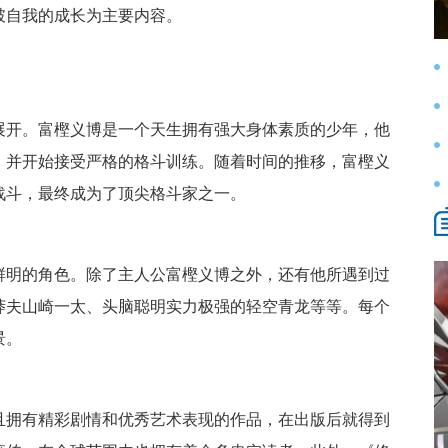
破自我的成长为主要内容。
展开。富樫义博是一个天生拥有强大身体素质的少年，他
，并开始接受严格的格斗训练。随着时间的推移，富樫义
战斗，最终成为了顶尖格斗家之一。
鲜明的角色。除了主人公富樫义博之外，还有他所遇到过
莽夫山崎一太、头脑聪明实力极强的轻空青龙等等。每个
景。
且拥有精彩剧情和优秀艺术表现的作品，在出版后就得到