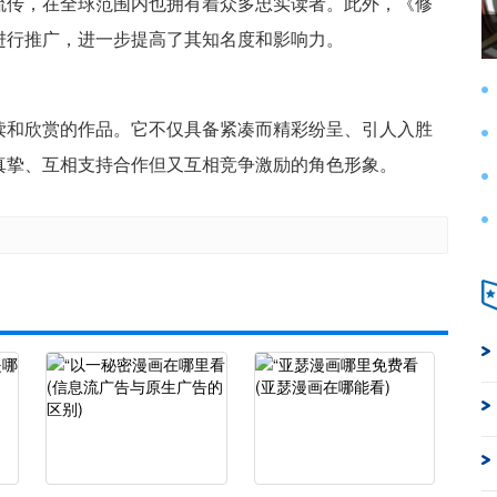
流传，在全球范围内也拥有着众多忠实读者。此外，《修
进行推广，进一步提高了其知名度和影响力。
读和欣赏的作品。它不仅具备紧凑而精彩纷呈、引人入胜
真挚、互相支持合作但又互相竞争激励的角色形象。