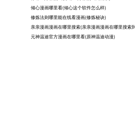
倾心漫画哪里看(倾心这个软件怎么样)
修炼法则哪里能在线看漫画(修炼秘诀)
亲亲漫画漫画在哪里搜索(亲亲漫画漫画在哪里搜索到
元神温迪官方漫画在哪里看(原神温迪动漫)