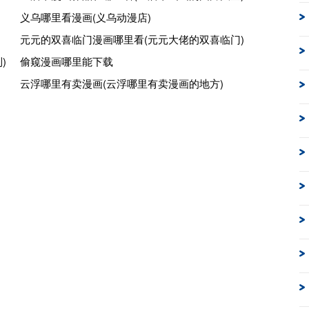
义乌哪里看漫画(义乌动漫店)
元元的双喜临门漫画哪里看(元元大佬的双喜临门)
)
偷窥漫画哪里能下载
云浮哪里有卖漫画(云浮哪里有卖漫画的地方)