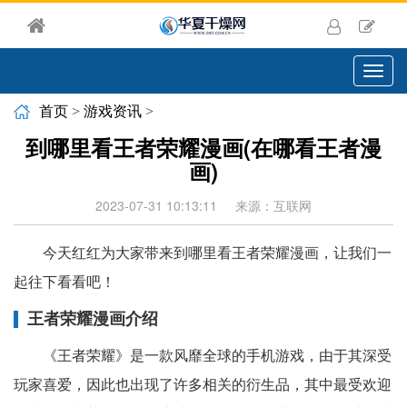
切
换
导
首页
>
游戏资讯
>
航
到哪里看王者荣耀漫画(在哪看王者漫
画)
2023-07-31 10:13:11
来源：互联网
今天红红为大家带来到哪里看王者荣耀漫画，让我们一
起往下看看吧！
王者荣耀漫画介绍
《王者荣耀》是一款风靡全球的手机游戏，由于其深受
玩家喜爱，因此也出现了许多相关的衍生品，其中最受欢迎