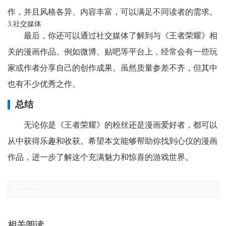
作，并且风格各异、内容丰富，可以满足不同读者的需求。
3.社交媒体
最后，你还可以通过社交媒体了解到与《王者荣耀》相
关的漫画作品。例如微博、贴吧等平台上，经常会有一些玩
家或作者分享自己的创作成果。虽然质量参差不齐，但其中
也有不少优秀之作。
总结
无论你是《王者荣耀》的粉丝还是漫画爱好者，都可以
从中获得乐趣和收获。希望本文能够帮助你找到心仪的漫画
作品，进一步了解这个充满魅力和惊喜的游戏世界。
郑重声明：本文版权归原作者所有，转载文章仅为传播更多信息之目的，如有侵权行为，请第一时间联系我们修改或删除，多谢。
相关阅读