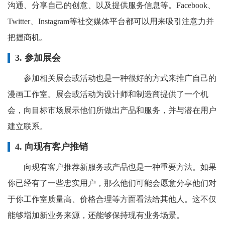
沟通、分享自己的创意、以及提供服务信息等。Facebook、
Twitter、Instagram等社交媒体平台都可以用来吸引注意力并
把握商机。
3. 参加展会
参加相关展会或活动也是一种很好的方式来推广自己的
漫画工作室。展会或活动为设计师和制造商提供了一个机
会，向目标市场展示他们所做出产品和服务，并与潜在用户
建立联系。
4. 向现有客户推销
向现有客户推荐新服务或产品也是一种重要方法。如果
你已经有了一些忠实用户，那么他们可能会愿意分享他们对
于你工作室质量高、价格合理等方面看法给其他人。这不仅
能够增加新业务来源，还能够保持现有业务场景。