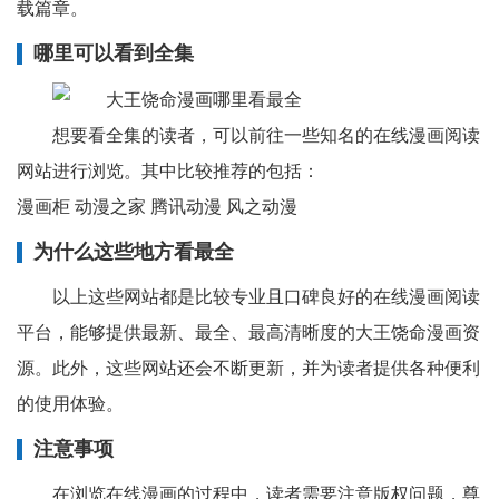
载篇章。
哪里可以看到全集
想要看全集的读者，可以前往一些知名的在线漫画阅读
网站进行浏览。其中比较推荐的包括：
漫画柜 动漫之家 腾讯动漫 风之动漫
为什么这些地方看最全
以上这些网站都是比较专业且口碑良好的在线漫画阅读
平台，能够提供最新、最全、最高清晰度的大王饶命漫画资
源。此外，这些网站还会不断更新，并为读者提供各种便利
的使用体验。
注意事项
在浏览在线漫画的过程中，读者需要注意版权问题，尊