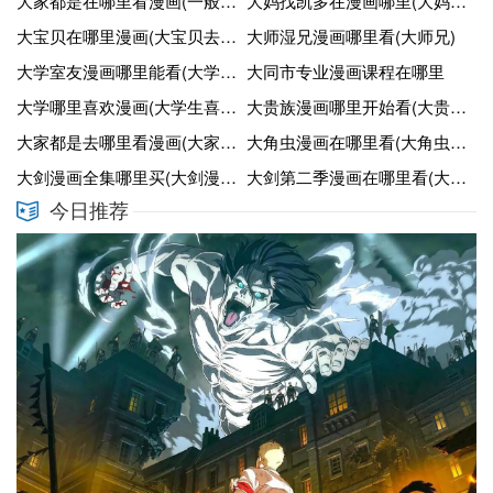
大家都是在哪里看漫画(一般在哪看漫画)
大妈找凯多在漫画哪里(大妈找凯多在漫画哪里可以看)
大宝贝在哪里漫画(大宝贝去哪了)
大师湿兄漫画哪里看(大师兄)
大学室友漫画哪里能看(大学室友漫画第8画)
大同市专业漫画课程在哪里
大学哪里喜欢漫画(大学生喜欢动漫正常吗)
大贵族漫画哪里开始看(大贵族漫画哪里开始看的)
大家都是去哪里看漫画(大家都是在哪看日本漫画)
大角虫漫画在哪里看(大角虫漫画怎么看)
大剑漫画全集哪里买(大剑漫画在哪买)
大剑第二季漫画在哪里看(大剑第二季动漫)
今日推荐