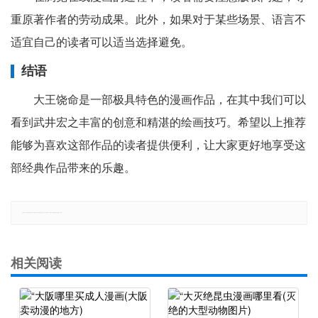
重原著作者的劳动成果。此外，如果对于某些场景、语言不
适宜自己的读者可以适当选择避免。
结语
大王饶命是一部极具特色的漫画作品，在其中我们可以
看到武井宏之丰富的创意和精湛的绘画技巧。希望以上推荐
能够为喜欢这部作品的读者提供便利，让大家更好地享受这
部经典作品带来的乐趣。
郑重声明：本文版权归原作者所有，转载文章仅为传播更多信息之目的，如有侵权行为，请第一时间联系我们修改或删除，多谢。
相关阅读