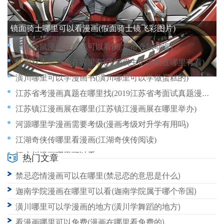
镜面骑士哪里可以看漫画(假面骑士镜飞彩图片)
淮北仓鼠漫画在哪里可以看(淮北市仓鼠动漫)
江湖双主记漫画在哪里有(江湖双主记漫画在哪里有看)
潢川哪里可以学漫画书(潢川哪里可以学做蛋糕的)
江苏省考漫画真题在哪里找(2019江苏省考面试真题漫画)
江苏镇江漫画展在哪里(江苏镇江漫画展在哪里举办)
河源哪里学漫画需要考级(漫画考级对升学有用吗)
江湖奇侠传哪里看漫画(江湖奇侠传阅读)
江户川漫画哪里可以看
热门文章
泾县哪里有漫画书店啊(泾县有图书馆吗)
禁忌恋情漫画可以在哪里(禁忌恋的意思是什么)
济南哪里可以看阿衰漫画(济南哪里可以看阿衰漫画的)
迦南学院漫画在哪里可以看(迦南学院属于哪个帝国)
潢川哪里可以学漫画的地方(潢川学舞蹈的地方)
看漫画哪里可以免费(漫画在哪里看免费的)