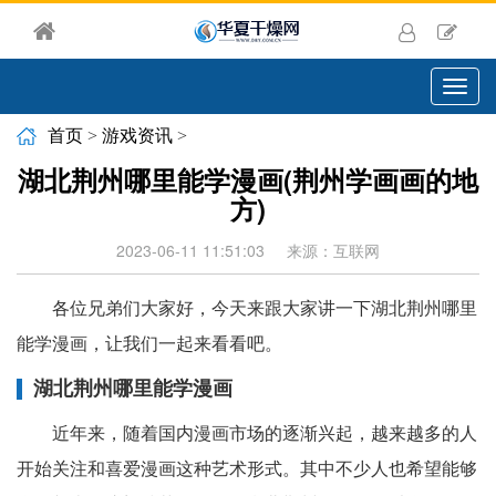
切
换
导
首页
>
游戏资讯
>
航
湖北荆州哪里能学漫画(荆州学画画的地
方)
2023-06-11 11:51:03
来源：互联网
各位兄弟们大家好，今天来跟大家讲一下湖北荆州哪里
能学漫画，让我们一起来看看吧。
湖北荆州哪里能学漫画
近年来，随着国内漫画市场的逐渐兴起，越来越多的人
开始关注和喜爱漫画这种艺术形式。其中不少人也希望能够