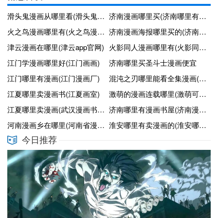
滑头鬼漫画从哪里看(滑头鬼漫画在哪看)
济南漫画哪里买(济南哪里有卖漫画的)
火之鸟漫画哪里有(火之鸟漫画app)
济南漫画海报哪里买的(济南漫画海报哪里买的到)
津云漫画在哪里(津云app官网)
火影同人漫画哪里有(火影同人漫画哪里有看)
江门学漫画哪里好(江门画画)
济南哪里买圣斗士漫画便宜
江门哪里有漫画(江门漫画厂)
混沌之刃哪里能看全集漫画(混沌之刃手游官网攻略)
江夏哪里卖漫画书(江夏画室)
激萌的漫画连载哪里(激萌可以变漫画吗)
江夏哪里卖漫画(武汉漫画书店)
济南哪里有漫画书屋(济南漫画家)
河南漫画乡在哪里(河南省漫画时代传媒有限公司)
淮安哪里有卖漫画的(淮安哪里有卖漫画的店)
今日推荐