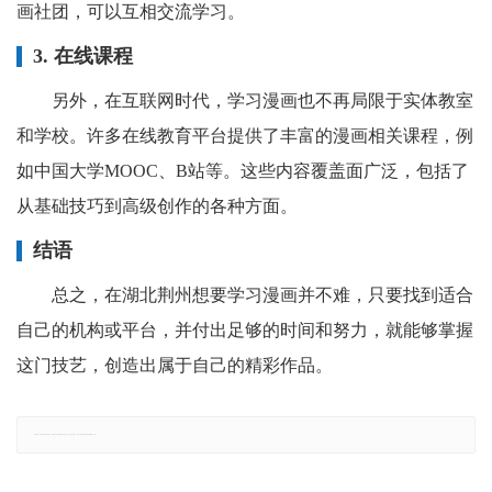
画社团，可以互相交流学习。
3. 在线课程
另外，在互联网时代，学习漫画也不再局限于实体教室
和学校。许多在线教育平台提供了丰富的漫画相关课程，例
如中国大学MOOC、B站等。这些内容覆盖面广泛，包括了
从基础技巧到高级创作的各种方面。
结语
总之，在湖北荆州想要学习漫画并不难，只要找到适合
自己的机构或平台，并付出足够的时间和努力，就能够掌握
这门技艺，创造出属于自己的精彩作品。
郑重声明：本文版权归原作者所有，转载文章仅为传播更多信息之目的，如有侵权行为，请第一时间联系我们修改或删除，多谢。