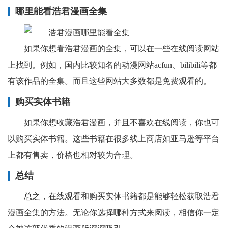
哪里能看浩君漫画全集
如果你想看浩君漫画的全集，可以在一些在线阅读网站
上找到。例如，国内比较知名的动漫网站acfun、bilibili等都
有该作品的全集。而且这些网站大多数都是免费观看的。
购买实体书籍
如果你想收藏浩君漫画，并且不喜欢在线阅读，你也可
以购买实体书籍。这些书籍在很多线上商店如亚马逊等平台
上都有售卖，价格也相对较为合理。
总结
总之，在线观看和购买实体书籍都是能够轻松获取浩君
漫画全集的方法。无论你选择哪种方式来阅读，相信你一定