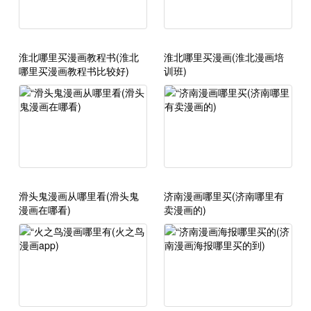
淮北哪里买漫画教程书(淮北
淮北哪里买漫画(淮北漫画培
哪里买漫画教程书比较好)
训班)
滑头鬼漫画从哪里看(滑头鬼
济南漫画哪里买(济南哪里有
漫画在哪看)
卖漫画的)