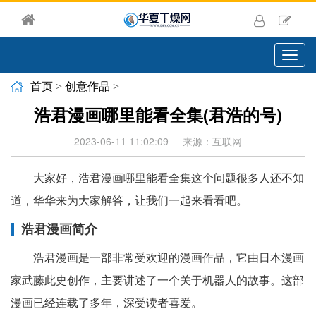
切
换
导
首页
>
创意作品
>
航
浩君漫画哪里能看全集(君浩的号)
2023-06-11 11:02:09
来源：互联网
大家好，浩君漫画哪里能看全集这个问题很多人还不知
道，华华来为大家解答，让我们一起来看看吧。
浩君漫画简介
浩君漫画是一部非常受欢迎的漫画作品，它由日本漫画
家武藤此史创作，主要讲述了一个关于机器人的故事。这部
漫画已经连载了多年，深受读者喜爱。