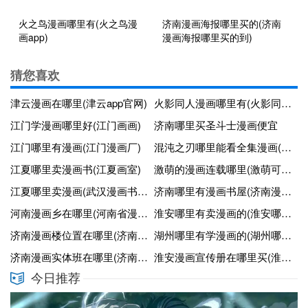
火之鸟漫画哪里有(火之鸟漫
济南漫画海报哪里买的(济南
画app)
漫画海报哪里买的到)
猜您喜欢
津云漫画在哪里(津云app官网)
火影同人漫画哪里有(火影同人漫画哪里有看)
江门学漫画哪里好(江门画画)
济南哪里买圣斗士漫画便宜
江门哪里有漫画(江门漫画厂)
混沌之刃哪里能看全集漫画(混沌之刃手游官网攻略)
江夏哪里卖漫画书(江夏画室)
激萌的漫画连载哪里(激萌可以变漫画吗)
江夏哪里卖漫画(武汉漫画书店)
济南哪里有漫画书屋(济南漫画家)
河南漫画乡在哪里(河南省漫画时代传媒有限公司)
淮安哪里有卖漫画的(淮安哪里有卖漫画的店)
济南漫画楼位置在哪里(济南漫画楼位置在哪里呀)
湖州哪里有学漫画的(湖州哪里有学漫画的学校)
济南漫画实体班在哪里(济南漫画工作室)
淮安漫画宣传册在哪里买(淮安绘画)
今日推荐