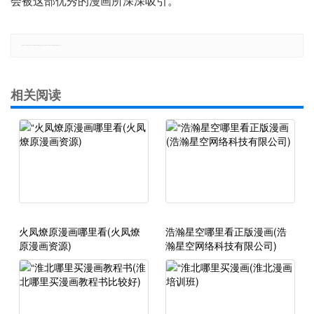
会被这部优秀的漫画所深深吸引。
郑重声明：本文版权归原作者所有，转载文章仅为传播更多信息之目的，如有侵权行为，请第一时间联系我们修改或删除，多谢。
相关阅读
火凤燎原漫画哪里看(火凤燎
浩瀚星空哪里看正版漫画(浩
原漫画资源)
瀚星空网络科技有限公司)