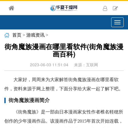
切
换
导
首页
>
游戏资讯
>
航
街角魔族漫画在哪里看软件(街角魔族漫
画百科)
2023-06-03 11:51:04
来源：互联网
大家好，周周来为大家解答街角魔族漫画在哪里看软
件，资料来源于网上整理，下面分享给大家一起了解下吧。
街角魔族漫画简介
《街角魔族》是一部由日本漫画家女性作者椎名軽穂所
创作的少年漫画作品。该漫画作品于2015年首次开始连载，