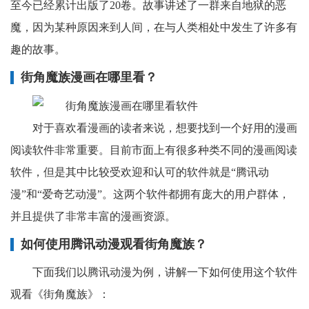
至今已经累计出版了20卷。故事讲述了一群来自地狱的恶
魔，因为某种原因来到人间，在与人类相处中发生了许多有
趣的故事。
街角魔族漫画在哪里看？
对于喜欢看漫画的读者来说，想要找到一个好用的漫画
阅读软件非常重要。目前市面上有很多种类不同的漫画阅读
软件，但是其中比较受欢迎和认可的软件就是“腾讯动
漫”和“爱奇艺动漫”。这两个软件都拥有庞大的用户群体，
并且提供了非常丰富的漫画资源。
如何使用腾讯动漫观看街角魔族？
下面我们以腾讯动漫为例，讲解一下如何使用这个软件
观看《街角魔族》：