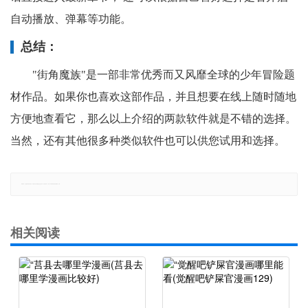
自动播放、弹幕等功能。
总结：
"街角魔族"是一部非常优秀而又风靡全球的少年冒险题
材作品。如果你也喜欢这部作品，并且想要在线上随时随地
方便地查看它，那么以上介绍的两款软件就是不错的选择。
当然，还有其他很多种类似软件也可以供您试用和选择。
郑重声明：本文版权归原作者所有，转载文章仅为传播更多信息之目的，如有侵权行为，请第一时间联系我们修改或删除，多谢。
相关阅读