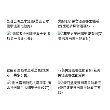
莒县去哪里学漫画(莒县去哪
觉醒吧铲屎官漫画哪里能看
里学漫画比较好)
(觉醒吧铲屎官漫画129)
觉醒者漫画哪里看全集(觉醒
花美男漫画哪里能看到(花美
者一共多少集)
男漫画哪里能看到)