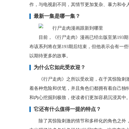
作，与电视剧不同，其情节更加复杂、暴力和令
最新一集是哪一集？
目前，《行尸走肉》漫画已经出版至第193期
布该系列将在第193期后结束，但他表示会有一
以期待更多的故事。
为什么它如此受欢迎？
《行尸走肉》之所以受欢迎，在于其惊险刺
着各种危险和伏笔，并且角色们都拥有着自己独
和内心挖掘到极致，使读者们更加容易沉浸其中
它还有什么值得一提的特点？
除了其惊险刺激的情节和多样化的角色之外