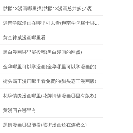
骷髅13漫画哪里找(骷髅13漫画总共多少话)
迦南学院漫画在哪里可以看(迦南学院属于哪个帝国)
黄金神威漫画哪里看
黑白漫画哪里能投稿(黑白漫画的网点)
金华哪里可以学漫画(金华哪里可以学漫画的)
街头霸王漫画哪里看免费的(街头霸王漫画版)
花牌情缘漫画哪里(花牌情缘漫画哪里有版权)
黄漫画在哪里有
黑街漫画哪里能看(黑街漫画还在连载么)