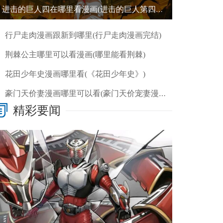
进击的巨人四在哪里看漫画(进击的巨人第四季播到漫画哪里)
行尸走肉漫画跟新到哪里(行尸走肉漫画完结)
荆棘公主哪里可以看漫画(哪里能看荆棘)
花田少年史漫画哪里看(《花田少年史》)
豪门天价妻漫画哪里可以看(豪门天价宠妻漫画免费观看下拉式)
精彩要闻
莒县漫画睫毛店在哪里(莒县漫展2020)
行走阴阳漫画哪里能看全集(行走阴阳漫画哪里能看全集免费)
贺州学漫画哪里好点儿(贺州学漫画哪里好点儿啊)
葫芦侠漫画在哪里(葫芦侠动漫下载)
谎言漫画去哪里看啊(谎言恋爱漫画81免费)
贺殿下漫画哪里能看(贺后骂殿下集)