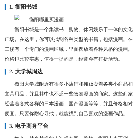
1. 衡阳书城
衡阳书城是一个集读书、购物、休闲娱乐于一体的文化
广场。在这里，你可以找到各种类型的书籍，包括漫画。在
二楼有一个专门的漫画区域，里面摆放着各种风格的漫画。
价格也比较实惠，值得一提的是，经常会有打折活动。
2. 大学城周边
衡阳大学城附近有很多小店铺和摊贩卖着各类小商品和
文具用品，并且其中也不乏一些售卖漫画的商家。这些商家
经营着各式各样的日本漫画、国产漫画等等，并且价格相对
便宜。只要你耐心寻找，就能找到自己喜欢的漫画作品。
3. 电子商务平台