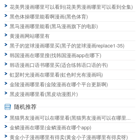
行尸走肉漫画到哪里了(《行尸走肉》漫画)
花美男漫画哪里可以看到(花美男漫画哪里可以看到全集)
街头生存手册漫画有哪里(街头生存法则第十四条)
黑色体操哪里能看啊漫画(黑色体育)
黑马漫画哪里能看(黑马漫画旗下的电影)
黄漫画网站哪里有
黑子的篮球漫画哪里买(黑子的篮球漫画replace1-35)
韩国漫画在哪里搜(找韩国漫画app在哪下)
韩语漫画口语书哪里买(适合练韩语口语的书)
虹瑟时光漫画在哪里看(虹色时光有漫画吗)
金陵漫画哪里看(金陵漫画在哪个平台更新啊)
黑皮漫画哪里看(黑皮动漫图片)
随机推荐
黑猫男友漫画可以在哪里看(黑猫男友漫画可以在哪里看到)
金鳞漫画在哪里(金鳞漫画在哪个app)
黄金小子漫画哪里有得卖(黄金小子漫画哪里有得卖呀)