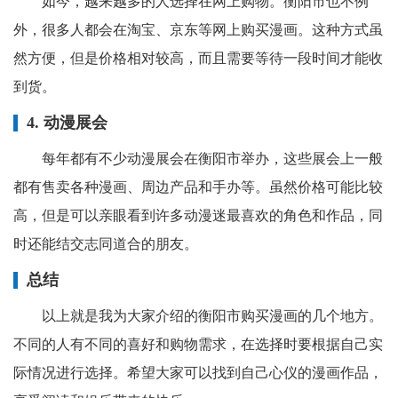
如今，越来越多的人选择在网上购物。衡阳市也不例
外，很多人都会在淘宝、京东等网上购买漫画。这种方式虽
然方便，但是价格相对较高，而且需要等待一段时间才能收
到货。
4. 动漫展会
每年都有不少动漫展会在衡阳市举办，这些展会上一般
都有售卖各种漫画、周边产品和手办等。虽然价格可能比较
高，但是可以亲眼看到许多动漫迷最喜欢的角色和作品，同
时还能结交志同道合的朋友。
总结
以上就是我为大家介绍的衡阳市购买漫画的几个地方。
不同的人有不同的喜好和购物需求，在选择时要根据自己实
际情况进行选择。希望大家可以找到自己心仪的漫画作品，