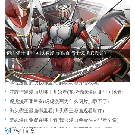
谎言漫画去哪里看免费(漫画谎言口红)
街头漫画保存在哪里(街头风格漫画)
荆棘公主哪里看全集漫画(荆棘公主哪里看全集漫画完整版)
花田少年史漫画哪里有(花田少年史动漫)
镜面骑士哪里可以看漫画(假面骑士镜飞彩图片)
花样男子漫画接吻在哪里(花样男子漫画结局不尽人意)
莒县哪里有卖漫画的(莒县绘画兴趣班哪里有)
解说漫画的版权哪里找(解说动漫算侵权吗)
花牌情缘漫画从哪里开始看(花牌情缘漫画哪里可以看)
虎虎漫画哪里看(虎虎漫画为什么图片加载不了)
街头霸王漫画哪里看(街头霸王漫画观看顺序)
荒恋漫画免费在哪里看(荒恋漫画免费在哪里看全集)
贺州学漫画哪里好学些(贺州学漫画哪里好学些呢)
热门文章