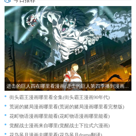
今日推荐
进击的巨人四在哪里看漫画(进击的巨人第四季播到漫画哪里)
街头霸王漫画哪里看全集(街头霸王漫画90年代)
荒诞的赌局漫画哪里看(荒诞的赌局漫画哪里看完整版)
花町物语漫画哪里能看(花町物语漫画哪里能看)
觉醒战士漫画来自哪里(觉醒战士下拉式六漫画)
花鸟风月漫画去哪里看(花鸟风月drama翻译)