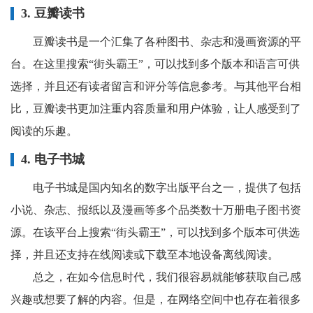
3. 豆瓣读书
豆瓣读书是一个汇集了各种图书、杂志和漫画资源的平
台。在这里搜索“街头霸王”，可以找到多个版本和语言可供
选择，并且还有读者留言和评分等信息参考。与其他平台相
比，豆瓣读书更加注重内容质量和用户体验，让人感受到了
阅读的乐趣。
4. 电子书城
电子书城是国内知名的数字出版平台之一，提供了包括
小说、杂志、报纸以及漫画等多个品类数十万册电子图书资
源。在该平台上搜索“街头霸王”，可以找到多个版本可供选
择，并且还支持在线阅读或下载至本地设备离线阅读。
总之，在如今信息时代，我们很容易就能够获取自己感
兴趣或想要了解的内容。但是，在网络空间中也存在着很多