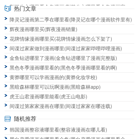
荆棘公主哪里看全集漫画(荆棘公主哪里看全集漫画完整版)
热门文章
花田少年史漫画哪里有(花田少年史动漫)
降灵记漫画第二季在哪里看(降灵记在哪个漫画软件里有)
花样男子漫画接吻在哪里(花样男子漫画结局不尽人意)
辉夜漫画哪里买(辉夜漫画销量)
花牌情缘漫画哪里买(花牌情缘漫画怎么下架了)
间谍过家家做到漫画哪里(间谍过家家哔哩哔哩漫画)
金鱼钻进哪里了漫画(金鱼钻进哪里了漫画完整版)
黑色冬季漫画哪里看的(黑色冬季漫画哪里看的啊)
黄骅哪里可以学画漫画的(黄骅化妆学校)
黑暗森林哪里可以玩啊漫画(黑暗森林app)
虎王山君漫画哪里能看(虎王山电影)
间谍过第家家漫画在哪里(间谍过家家在哪连载)
随机推荐
韩国漫画整容液哪里看(整容液漫画在哪儿看)