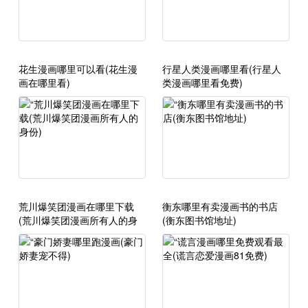
花生漫画哪里可以看(花生漫
行星人类漫画哪里看(行星人
画在哪里看)
类漫画哪里看免费)
荒川爆笑团漫画在哪里下载
衡东哪里有卖漫画书的书店
(荒川爆笑团漫画所有人的身
(衡东图书馆地址)
份)