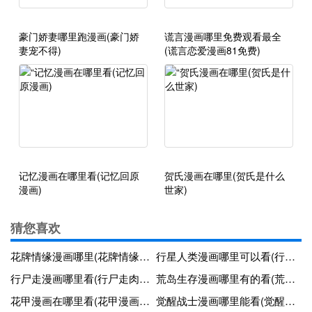
豪门娇妻哪里跑漫画(豪门娇
谎言漫画哪里免费观看最全
妻宠不得)
(谎言恋爱漫画81免费)
记忆漫画在哪里看(记忆回原
贺氏漫画在哪里(贺氏是什么
漫画)
世家)
猜您喜欢
花牌情缘漫画哪里(花牌情缘漫画哪里有版权)
行星人类漫画哪里可以看(行星人类免费)
行尸走漫画哪里看(行尸走肉中国版漫画)
荒岛生存漫画哪里有的看(荒岛生存的漫画有哪些)
花甲漫画在哪里看(花甲漫画在哪里看)
觉醒战士漫画哪里能看(觉醒战士动漫)