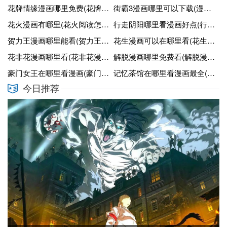
花牌情缘漫画哪里免费(花牌情缘漫画222话)
街霸3漫画哪里可以下载(漫画街霸3)
花火漫画有哪里(花火阅读怎么看漫画)
行走阴阳哪里看漫画好点(行走阴阳作者)
贺力王漫画哪里能看(贺力王的力量多大)
花生漫画可以在哪里看(花生漫画官网)
花非花漫画哪里看(花非花漫画正传名字)
解脱漫画哪里免费看(解脱漫画第九话)
豪门女王在哪里看漫画(豪门女王归来免费阅读)
记忆茶馆在哪里看漫画最全(记忆屋简介)
今日推荐