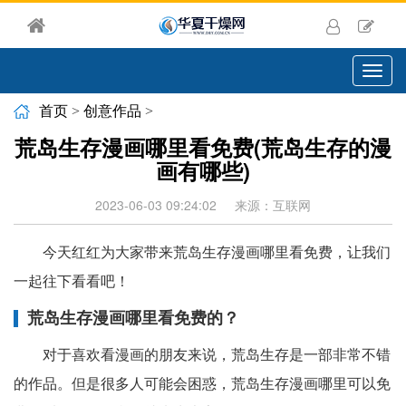
切
换
导
首页
>
创意作品
>
航
荒岛生存漫画哪里看免费(荒岛生存的漫
画有哪些)
2023-06-03 09:24:02
来源：互联网
今天红红为大家带来荒岛生存漫画哪里看免费，让我们
一起往下看看吧！
荒岛生存漫画哪里看免费的？
对于喜欢看漫画的朋友来说，荒岛生存是一部非常不错
的作品。但是很多人可能会困惑，荒岛生存漫画哪里可以免