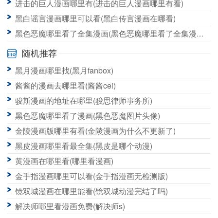
进击的巨人漫画哪里有(进击的巨人漫画哪里有看)
黑白谣言漫画哪里可以看(黑白传言漫画在哪看)
黑色恶魔哪里看了全集漫画(黑色恶魔哪里看了全集漫画高清版)
随机推荐
黑月漫画哪里找(黑月fanbox)
酱酱的漫画去哪里看(酱酱cei)
骏斯漫画的地址在哪里(骏思律师事务所)
黑色恶魔哪里看了漫画(黑色恶魔图片头像)
金陵漫画版哪里有看(金陵漫画为什么不更新了)
黑皮漫画哪里看最全集(黑皮是哪个动漫)
黄漫画在哪里看(哪里看漫画)
金手指漫画哪里可以看(金手指漫画无检测版)
镜双城漫画在哪里能看(镜双城动漫完结了吗)
解决师哪里看漫画免费(解决师s)