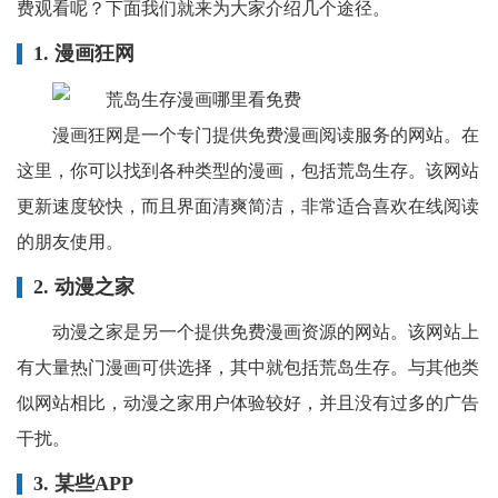
费观看呢？下面我们就来为大家介绍几个途径。
1. 漫画狂网
漫画狂网是一个专门提供免费漫画阅读服务的网站。在
这里，你可以找到各种类型的漫画，包括荒岛生存。该网站
更新速度较快，而且界面清爽简洁，非常适合喜欢在线阅读
的朋友使用。
2. 动漫之家
动漫之家是另一个提供免费漫画资源的网站。该网站上
有大量热门漫画可供选择，其中就包括荒岛生存。与其他类
似网站相比，动漫之家用户体验较好，并且没有过多的广告
干扰。
3. 某些APP