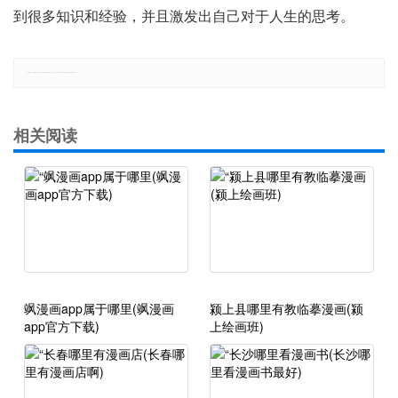
到很多知识和经验，并且激发出自己对于人生的思考。
郑重声明：本文版权归原作者所有，转载文章仅为传播更多信息之目的，如有侵权行为，请第一时间联系我们修改或删除，多谢。
相关阅读
飒漫画app属于哪里(飒漫画
颍上县哪里有教临摹漫画(颍
app官方下载)
上绘画班)