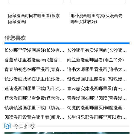
隐藏漫画时间在哪里看(搜索
那种漫画哪里有卖(买漫画去
隐藏漫画)
哪里买比较好)
猜您喜欢
长沙哪里学漫画最好(长沙有专教漫画的培训机构吗)
长沙哪里有卖漫画的(长沙哪里有漫画展)
香薰草哪里看漫画app(薰香草的花长什么样)
雨兰新漫画哪里看(雨兰简介)
青春的初恋在哪里漫画(青春的校园初恋的地方那首歌)
追书大师哪里看漫画(追书大师漫画小说2合1下载)
长沙漫画城堡在哪里(长沙漫画展览)
银魂漫画哪里能看到(银魂漫画从哪里跟tv连接)
速速漫画到哪里下载(为什么速速动漫看不了了)
青云志实体漫画哪里看(青云志官方)
遮天漫画哪里看免费(遮天漫画哪里看免费的)
青春漫画在哪里阅读(青春漫画台)
镇魂镇漫画哪里下载(《镇魂》漫画全集)
饲魔的漫画哪里买(饲魔漫画完全版)
阅读漫画设置在哪里看(阅读app漫画设置)
长生俱乐部漫画哪里可以看(长生俱乐部陈默)
今日推荐