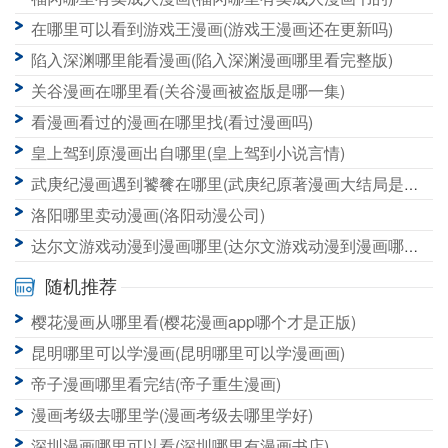
在哪里可以看到游戏王漫画(游戏王漫画还在更新吗)
陷入深渊哪里能看漫画(陷入深渊漫画哪里看完整版)
关谷漫画在哪里看(关谷漫画被盗版是哪一集)
看漫画看过的漫画在哪里找(看过漫画吗)
皇上驾到原漫画出自哪里(皇上驾到小说言情)
武庚纪漫画遇到饕餮在哪里(武庚纪原著漫画大结局是什么)
洛阳哪里卖动漫画(洛阳动漫公司)
达尔文游戏动漫到漫画哪里(达尔文游戏动漫到漫画哪里能看)
随机推荐
樱花漫画从哪里看(樱花漫画app哪个才是正版)
昆明哪里可以学漫画(昆明哪里可以学漫画画)
帝子漫画哪里看完结(帝子重生漫画)
漫画考级去哪里学(漫画考级去哪里学好)
深圳漫画哪里可以看(深圳哪里有漫画书店)