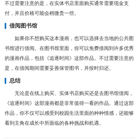
不过需要注意的是，在实体书店里面购买通常需要现金支
付，并且价格可能会稍微贵一些。
借阅图书馆
如果你不想购买这本漫画，也可以选择去当地的公共图
书馆进行借阅。在图书馆里面，你可以免费借阅到许多优秀
的漫画作品，包括《追逐时间》这部作品。不过需要注意的
是，在借阅期间需要妥善保管图书，并按时归还。
总结
无论是在线上购买、实体书店购买还是去图书馆借阅，
《追逐时间》这部漫画都是非常值得一看的作品。通过这部
作品，你不仅可以感受到校园生活里面的种种情感，还能够
看到主角在成长中所面临的各种挑战和机遇。