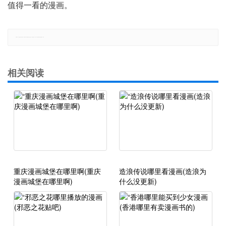
值得一看的漫画。
郑重声明：本文版权归原作者所有，转载文章仅为传播更多信息之目的，如有侵权行为，请第一时间联系我们修改或删除，多谢。
相关阅读
重庆漫画城堡在哪里啊(重庆
造浪传说哪里看漫画(造浪为
漫画城堡在哪里啊)
什么没更新)