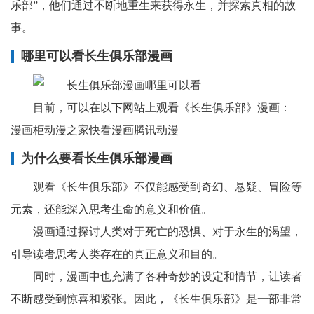
乐部”，他们通过不断地重生来获得永生，并探索真相的故
事。
哪里可以看长生俱乐部漫画
目前，可以在以下网站上观看《长生俱乐部》漫画：
漫画柜动漫之家快看漫画腾讯动漫
为什么要看长生俱乐部漫画
观看《长生俱乐部》不仅能感受到奇幻、悬疑、冒险等
元素，还能深入思考生命的意义和价值。
漫画通过探讨人类对于死亡的恐惧、对于永生的渴望，
引导读者思考人类存在的真正意义和目的。
同时，漫画中也充满了各种奇妙的设定和情节，让读者
不断感受到惊喜和紧张。因此，《长生俱乐部》是一部非常