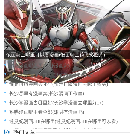
邪神礼盒哪里打开啊漫画(邪神hina)
馒头日记漫画从哪里看(馒头日记漫画在哪里可以看)
迷羊的漫画哪里看(迷羊作者的微博)
食戬之灵动漫画到漫画哪里(食戬之灵3樱花动漫)
镜面骑士哪里可以看漫画(假面骑士镜飞彩图片)
邝飚漫画哪里买(邝野漫画家)
银汰的漫画哪里能看(银仙漫画全部免费)
预定再版漫画去哪里(预定再版漫画去哪里购买)
长沙哪里有漫画卖(长沙漫画工作室)
长沙学漫画去哪里好(长沙学漫画去哪里好点)
难哄漫画哪里看全部(难哄有漫画吗)
通灵妃漫画318在哪里(通灵妃漫画318在哪里可以看)
闪烁的青春漫画哪里看(闪烁的青春在线漫画)
热门文章