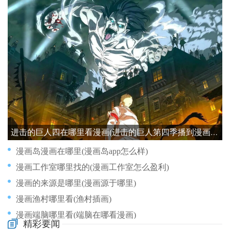
进击的巨人四在哪里看漫画(进击的巨人第四季播到漫画哪里)
漫画岛漫画在哪里(漫画岛app怎么样)
漫画工作室哪里找的(漫画工作室怎么盈利)
漫画的来源是哪里(漫画源于哪里)
漫画渔村哪里看(渔村插画)
漫画端脑哪里看(端脑在哪看漫画)
精彩要闻