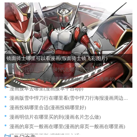
漫画好在哪里(漫画在哪个位置)
漫画控下载在哪里(漫画控app为什么不能用)
漫画异类哪里看(异类漫画怎么不更新了)
漫画教学女生版在哪里看(漫画女教程简单)
漫画素材哪里买(漫画素材网站有哪些)
镜面骑士哪里可以看漫画(假面骑士镜飞彩图片)
漫画时代在哪里(漫画时代在哪里可以看)
漫画异性恋爱博士在哪里看(异性恋爱博士漫画46)
漫画接单去哪里(漫画接单平台app)
漫画版雪中悍刀行在哪里看(雪中悍刀行海报漫画周边写真宿舍壁纸)
漫画投稿哪里合适(漫画投稿哪里好)
漫画明信片在哪里买的到(漫画名片怎么做)
漫画的扉页一般画在哪里(漫画的扉页一般画在哪里画)
漫画渴望哪里更新(渴望漫画六话)