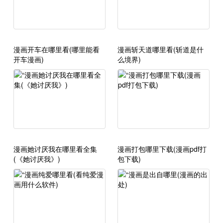
漫画开车在哪里看(哪里能看
漫画斩天道哪里看(斩道是什
开车漫画)
么境界)
漫画她讨厌我在哪里看全集
漫画打包哪里下载(漫画pdf打
(《她讨厌我》)
包下载)