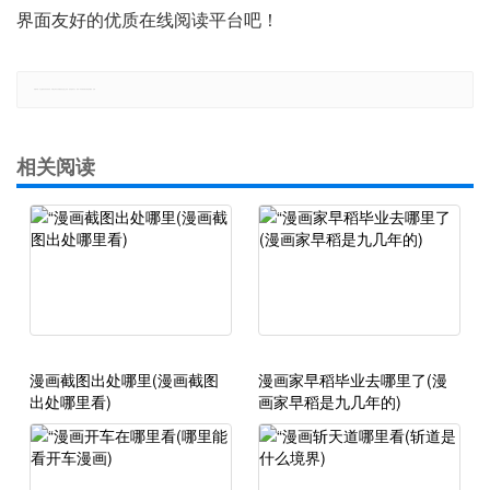
界面友好的优质在线阅读平台吧！
郑重声明：本文版权归原作者所有，转载文章仅为传播更多信息之目的，如有侵权行为，请第一时间联系我们修改或删除，多谢。
相关阅读
漫画截图出处哪里(漫画截图
漫画家早稻毕业去哪里了(漫
出处哪里看)
画家早稻是九几年的)