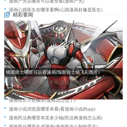
漫画尸兄在哪里可以看全集(漫画尸兄)
漫画心跳医生在哪里看啊(心跳漫画好像是医生)
精彩要闻
漫画投稿到哪里(漫画投稿到哪里好)
漫画纸哪里买(漫画纸哪里买的到)
漫画师在哪里(漫画师在哪里签约)
漫画无期出自哪里(无期动漫小说)
漫画拟态在哪里能看(拟态怎么画)
镜面骑士哪里可以看漫画(假面骑士镜飞彩图片)
漫画师故事文案在哪里找(漫画故事文字)
漫画新型骗局在哪里(漫画行情)
漫画岛官方在哪里(漫画岛怎么了)
漫画小说浏览器哪里有看(看漫画小说的app)
漫画民法典哪里有卖多少钱(民法典漫画怎么画)
漫画脸从哪里生成漫画(漫画脸怎么制作照片)