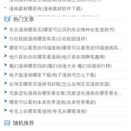
漫画素材哪里有(漫画素材软件下载)
漫画爱奇艺在哪里下载好(爱奇艺的漫画软件)
热门文章
漫画死神哪里看全集(漫画死神哪里看全集)
东京漫画哪里买(哪里可以买到东京喰种全套漫画书)
漫画杂志哪里能看(漫画杂志上的漫画)
日在校园漫画哪里有卖(日在校园漫评)
哪里可以看黑岩玛瑙漫画(哪里可以看黑岩玛瑙漫画高清版)
他只喜欢你在哪里看漫画(他只喜欢我啊笔趣阁)
魔幻漫画哪里找的(魔幻动漫大全-魔幻动漫排行榜)
电子版漫画哪里下载(电子漫画书怎么下载)
在淘宝哪里买漫画书好呢(怎么在淘宝买漫画资源)
无敌进化漫画在哪里看全集(无敌进化漫画在哪里看全集免费)
哪里可以看到未来世界漫画(未来世界番剧)
夸克上在哪里看漫画(夸克从哪看漫画)
随机推荐