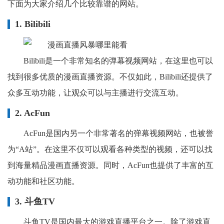
下面为大家介绍几个比较靠谱的网站。
1. Bilibili
Bilibili是一个非常知名的弹幕视频网站，在这里也可以
找到很多优质的漫画直播资源。不仅如此，Bilibili还提供了
众多互动功能，让观众可以与主播进行交流互动。
2. AcFun
AcFun是国内另一个非常著名的弹幕视频网站，也被誉
为“A站”。在这里不仅可以观看各种类型的视频，还可以找
到海量精品漫画直播资源。同时，AcFun也提供了丰富的互
动功能和社区功能。
3. 斗鱼TV
斗鱼TV是国内最大的游戏直播平台之一。除了游戏直