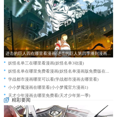
进击的巨人四在哪里看漫画(进击的巨人第四季播到漫画哪里)
妖怪名单三在哪里看漫画(妖怪名单3动漫)
妖怪名单在哪里免费看漫画(妖怪名单漫画版免费版在线看)
学战都市漫画哪里可以看(学战都市漫画去哪里看)
小小梦魇漫画在哪里看(小小梦魇官方漫画1)
天才少年漫画去哪里免费看(天才少年第一季)
精彩要闻
女同漫画哪里多
孙向文漫画哪里可以看(孙向香图片)