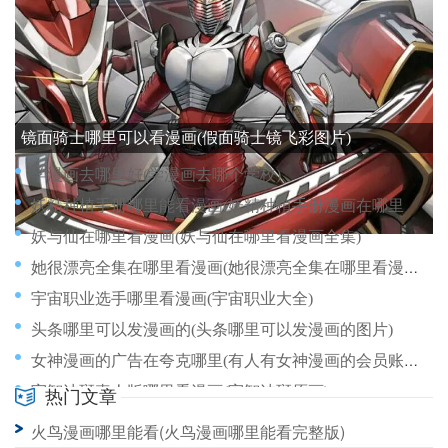
妻为上动态漫画在哪里看(妻为上漫画第17话免费观看)
天官赐福可以在哪里看漫画(天官赐福在哪里看漫画免费)
天官赐福的漫画哪里看免费(天官赐福漫画在哪看免费)
镜面骑士哪里可以看漫画(假面骑士镜飞彩图片)
学漫画去哪里好(学漫画去哪个学校)
妖精种植手册哪里能看漫画(妖精种植手册漫画在哪里看)
妖与仙在哪里看漫画(妖与仙在哪里看漫画全集)
她很漂亮全集在哪里看漫画(她很漂亮全集在哪里看漫画免费)
宇宙职业选手哪里看漫画(宇宙职业大全)
头条哪里可以发漫画的(头条哪里可以发漫画的图片)
女神漫画的广告在夸克哪里(有人有女神漫画的会员账号么)
宇智波斑真人版哪里看漫画(宇智波斑原画)
热门文章
孙渣寄生修仙漫画哪里看(孙渣的全部漫画)
火鸟漫画哪里能看(火鸟漫画哪里能看完整版)