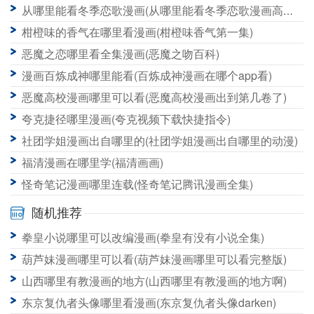
小朋友去哪里玩漫画图(小朋友到哪里玩)
从哪里能看冬季恋歌漫画(从哪里能看冬季恋歌漫画高清版)
柑橙味的香气在哪里看漫画(柑橙味香气第一集)
恶魔之恋哪里看全集漫画(恶魔之吻百科)
漫画百炼成神哪里能看(百炼成神漫画在哪个app看)
恶魔高校漫画哪里可以看(恶魔高校漫画出到第几卷了)
夸克捷径哪里漫画(夸克视频下载快捷指令)
社团学姐漫画出自哪里的(社团学姐漫画出自哪里的动漫)
福清漫画在哪里学(福清画画)
怪奇笔记漫画哪里连载(怪奇笔记腾讯漫画全集)
随机推荐
拳皇小说哪里可以改编漫画(拳皇有没有小说全集)
葫芦妹漫画哪里可以看(葫芦妹漫画哪里可以看完整版)
山西哪里有教漫画的地方(山西哪里有教漫画的地方啊)
东京复仇者头像哪里看漫画(东京复仇者头像darken)