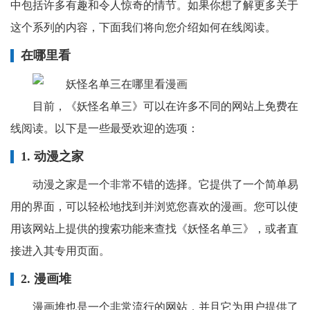
中包括许多有趣和令人惊奇的情节。如果你想了解更多关于
这个系列的内容，下面我们将向您介绍如何在线阅读。
在哪里看
目前，《妖怪名单三》可以在许多不同的网站上免费在
线阅读。以下是一些最受欢迎的选项：
1. 动漫之家
动漫之家是一个非常不错的选择。它提供了一个简单易
用的界面，可以轻松地找到并浏览您喜欢的漫画。您可以使
用该网站上提供的搜索功能来查找《妖怪名单三》，或者直
接进入其专用页面。
2. 漫画堆
漫画堆也是一个非常流行的网站，并且它为用户提供了