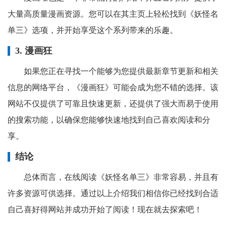
大量高质量漫画资源。您可以在其主页上轻松找到《妖怪名
单三》选项，并开始享受这个系列带来的乐趣。
3. 漫画狂
如果您正在寻找一个能够为您提供最新章节更新和相关
信息的网络平台，《漫画狂》可能会成为您不错的选择。该
网站不仅提供了可靠且快速更新，还提供了强大而易于使用
的搜索功能，以确保您能够快速地找到自己喜欢阅读和分
享。
结论
总体而言，在线阅读《妖怪名单三》非常容易，并且有
许多资源可供选择。通过以上介绍我们相信你已经找到合适
自己喜好得网站并成功开始了阅读！现在就去探索吧！